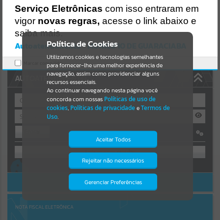
Uncaught SyntaxError: Unexpected token '('
Serviço Eletrônicas
com isso entraram em
https://guaraciaba.atende.net/cidadao/pagina/static/bundle/wpo_in
Resultados para
""
dex_2_base_l2_portal_editores_sync_d9fb77cfd5741fafc9972edc7a6
vigor
novas regras,
acesse o link abaixo e
41fea.js?v=83d4f602:47
saiba mais.
Verificar Mais Detalhes
Portais
Política de Cookies
Autoatendimento - MUNICIPIO DE GUARACIABA
OK
Utilizamos cookies e tecnologias semelhantes
Por favor, aguarde...
Marcar como lido.
para fornecer-lhe uma melhor experiência de
navegação, assim como providenciar alguns
AUTOATENDIMENTO
NOTÍCIAS
recursos essenciais.
Ao continuar navegando nesta página você
concorda com nossas
Políticas de uso de
Por favor, aguarde...
cookies
,
Políticas de privacidade
e
Termos de
Uso
.
Entrar
SUBPORTAIS
Aceitar Todos
OU
Por favor, aguarde...
Rejeitar não necessários
Isto significa que diversos recursos
Cadastre-se
|
Recuperar Senha
providenciados poderão não estar
disponíveis.
ACESSAR SEM LOGIN
Gerenciar Preferências
SERVIÇOS
Por favor, aguarde...
NOTA FISCAL ELETRÔNICA