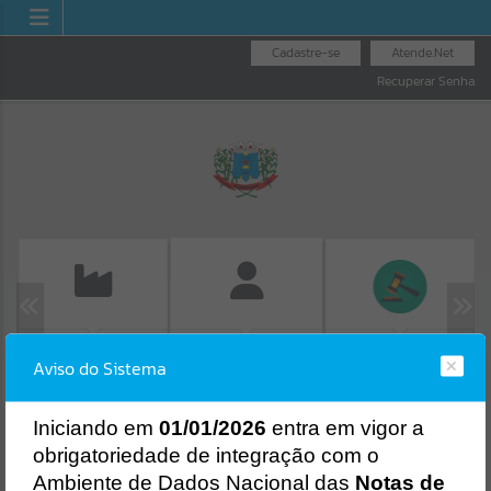
Cadastre-se
Atende.Net
Recuperar Senha
EMISSÃO DE GUIAS
LICITAÇÕES
FOLHA DE
Aviso do Sistema
ISS/ALVARÁ
PAGAMENTO
Erro
SISTEMA
Gerenciamento do Sistema
I
niciando em
01/01/2026
entra em vigor a
CÓDIGO DA MENSAGEM:
EST-000040
obrigatoriedade de integração com o
Ocorreu um erro de script:
Ambiente de Dados Nacional das
Notas de