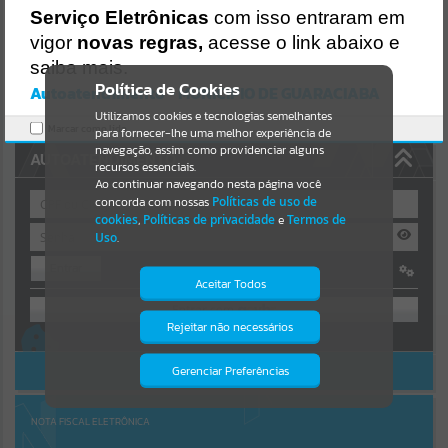
Uncaught SyntaxError: Unexpected token '('
Serviço Eletrônicas
com isso entraram em
https://guaraciaba.atende.net/cidadao/pagina/static/bundle/wpo_in
Resultados para
""
dex_2_base_l2_portal_editores_sync_d9fb77cfd5741fafc9972edc7a6
vigor
novas regras,
acesse o link abaixo e
41fea.js?v=83d4f602:47
saiba mais.
Verificar Mais Detalhes
Portais
Política de Cookies
Autoatendimento - MUNICIPIO DE GUARACIABA
OK
Utilizamos cookies e tecnologias semelhantes
Por favor, aguarde...
Marcar como lido.
para fornecer-lhe uma melhor experiência de
navegação, assim como providenciar alguns
AUTOATENDIMENTO
NOTÍCIAS
recursos essenciais.
Ao continuar navegando nesta página você
concorda com nossas
Políticas de uso de
Por favor, aguarde...
cookies
,
Políticas de privacidade
e
Termos de
Uso
.
Entrar
SUBPORTAIS
Aceitar Todos
OU
Por favor, aguarde...
Rejeitar não necessários
Isto significa que diversos recursos
Cadastre-se
|
Recuperar Senha
providenciados poderão não estar
disponíveis.
ACESSAR SEM LOGIN
Gerenciar Preferências
SERVIÇOS
Por favor, aguarde...
NOTA FISCAL ELETRÔNICA