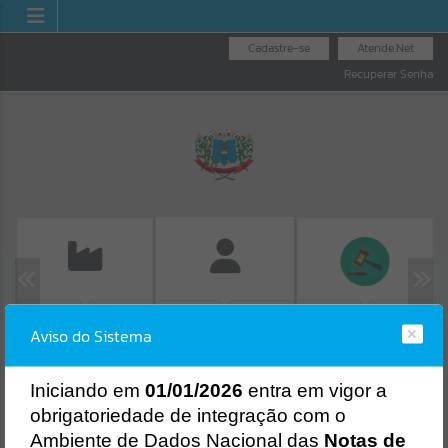
Cadastre-se
Atende.Net
Recuperar Senha
EMISSÃO DE GUIAS
LICITAÇÕES
FOLHA DE
Aviso do Sistema
ISS/ALVARÁ
PAGAMENTO
Erro
SISTEMA
Gerenciamento do Sistema
I
niciando em
01/01/2026
entra em vigor a
CÓDIGO DA MENSAGEM:
EST-000040
obrigatoriedade de integração com o
Ocorreu um erro de script:
Ambiente de Dados Nacional das
Notas de