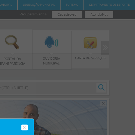
UNICIPAL
LEGISLAÇÃO MUNICIPAL
TURISMO
DEPARTAMENTO DE ESPORTE
Recuperar Senha
Cadastre-se
Atende.Net
PROGRAMA BOLSA
CARTA DE SERVIÇOS
OUVIDORIA
DE ESTUDOS
MUNICIPAL
A