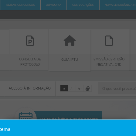
EDITAIS CONCURSOS
OUVIDORIA
CONVOCAÇÕES
NOVA LEI ORGÂNICA M
SULTA DE
GUIA IPTU
PORTAL DA
EMISSÃO CERTIDÃO
OTOCOLO
TRANSPARÊNCI
NEGATIVA_CND
ACESSO À INFORMAÇÃO
A
A
-
A
+
ACESSO À INFORMAÇÃO
Por favor, aguarde...
Erro
stema
SISTEMA