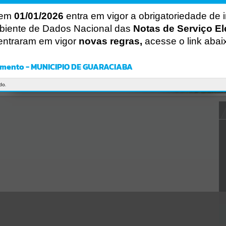
Gerenciamento do Sistema
CÓDIGO DA MENSAGEM:
EST-000040
 em
01/01/2026
entra em vigor a obrigatoriedade de 
Ocorreu um erro de script:
biente de Dados Nacional das
Notas de Serviço El
Uncaught SyntaxError: Unexpected token '('
entraram em vigor
novas regras,
acesse o link abai
https://guaraciaba.atende.net/cidadao/pagina/static/bundle/wpo_in
dex_2_base_l2_portal_editores_sync_d9fb77cfd5741fafc9972edc7a6
41fea.js?v=83d4f602:47
mento - MUNICIPIO DE GUARACIABA
Verificar Mais Detalhes
OK
do.