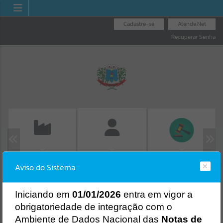
Cadastre-se
Atende.Net
Recuperar Senha
EMISSÃO DE GUIAS
LICITAÇÕES
FOLHA DE
Aviso do Sistema
ISS/ALVARÁ
PAGAMENTO
Erro
SISTEMA
Gerenciamento do Sistema
I
niciando em
01/01/2026
entra em vigor a
CÓDIGO DA MENSAGEM:
EST-000040
obrigatoriedade de integração com o
Ocorreu um erro de script:
Ambiente de Dados Nacional das
Notas de