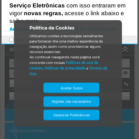
Uncaught SyntaxError: Unexpected token '('
Serviço Eletrônicas
com isso entraram em
https://guaraciaba.atende.net/cidadao/pagina/static/bundle/wpo_in
Resultados para
""
dex_2_base_l2_portal_editores_sync_d9fb77cfd5741fafc9972edc7a6
vigor
novas regras,
acesse o link abaixo e
41fea.js?v=83d4f602:47
saiba mais.
Verificar Mais Detalhes
Portais
Política de Cookies
Autoatendimento - MUNICIPIO DE GUARACIABA
OK
Utilizamos cookies e tecnologias semelhantes
Por favor, aguarde...
Marcar como lido.
para fornecer-lhe uma melhor experiência de
navegação, assim como providenciar alguns
AUTOATENDIMENTO
NOTÍCIAS
recursos essenciais.
Ao continuar navegando nesta página você
concorda com nossas
Políticas de uso de
Por favor, aguarde...
cookies
,
Políticas de privacidade
e
Termos de
Uso
.
Entrar
SUBPORTAIS
Aceitar Todos
OU
Por favor, aguarde...
Rejeitar não necessários
Isto significa que diversos recursos
Cadastre-se
|
Recuperar Senha
providenciados poderão não estar
disponíveis.
ACESSAR SEM LOGIN
Gerenciar Preferências
SERVIÇOS
Por favor, aguarde...
NOTA FISCAL ELETRÔNICA