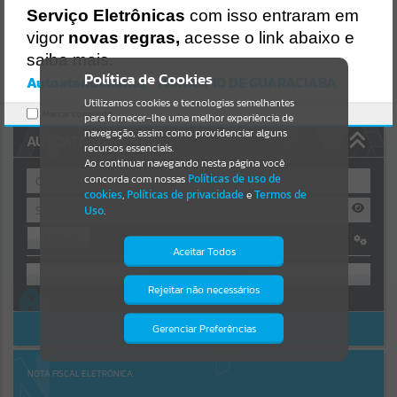
Uncaught SyntaxError: Unexpected token '('
Serviço Eletrônicas
com isso entraram em
https://guaraciaba.atende.net/cidadao/pagina/static/bundle/wpo_in
Resultados para
""
dex_2_base_l2_portal_editores_sync_d9fb77cfd5741fafc9972edc7a6
vigor
novas regras,
acesse o link abaixo e
41fea.js?v=83d4f602:47
saiba mais.
Verificar Mais Detalhes
Portais
Política de Cookies
Autoatendimento - MUNICIPIO DE GUARACIABA
OK
Utilizamos cookies e tecnologias semelhantes
Por favor, aguarde...
Marcar como lido.
para fornecer-lhe uma melhor experiência de
navegação, assim como providenciar alguns
AUTOATENDIMENTO
NOTÍCIAS
recursos essenciais.
Ao continuar navegando nesta página você
concorda com nossas
Políticas de uso de
Por favor, aguarde...
cookies
,
Políticas de privacidade
e
Termos de
Uso
.
Entrar
SUBPORTAIS
Aceitar Todos
OU
Por favor, aguarde...
Rejeitar não necessários
Isto significa que diversos recursos
Cadastre-se
|
Recuperar Senha
providenciados poderão não estar
disponíveis.
ACESSAR SEM LOGIN
Gerenciar Preferências
SERVIÇOS
Por favor, aguarde...
NOTA FISCAL ELETRÔNICA