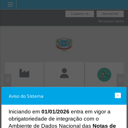
Cadastre-se
Atende.Net
Recuperar Senha
EMISSÃO DE GUIAS
LICITAÇÕES
FOLHA DE
Aviso do Sistema
ISS/ALVARÁ
PAGAMENTO
Erro
SISTEMA
Gerenciamento do Sistema
I
niciando em
01/01/2026
entra em vigor a
CÓDIGO DA MENSAGEM:
EST-000040
obrigatoriedade de integração com o
Ocorreu um erro de script:
Ambiente de Dados Nacional das
Notas de