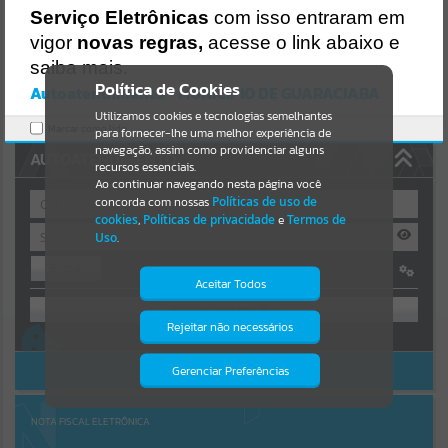
Uncaught SyntaxError: Unexpected token '('
Serviço Eletrônicas
com isso entraram em
https://guaraciaba.atende.net/cidadao/pagina/static/bundle/wpo_in
Resultados para
""
dex_2_base_l2_portal_editores_sync_d9fb77cfd5741fafc9972edc7a6
vigor
novas regras,
acesse o link abaixo e
41fea.js?v=83d4f602:47
saiba mais.
Verificar Mais Detalhes
Portais
Política de Cookies
Autoatendimento - MUNICIPIO DE GUARACIABA
OK
Utilizamos cookies e tecnologias semelhantes
Por favor, aguarde...
Marcar como lido.
para fornecer-lhe uma melhor experiência de
navegação, assim como providenciar alguns
AUTOATENDIMENTO
NOTÍCIAS
recursos essenciais.
Ao continuar navegando nesta página você
concorda com nossas
Políticas de uso de
Por favor, aguarde...
cookies
,
Políticas de privacidade
e
Termos de
Uso
.
Entrar
SUBPORTAIS
Aceitar Todos
OU
Por favor, aguarde...
Rejeitar não necessários
Isto significa que diversos recursos
Cadastre-se
|
Recuperar Senha
providenciados poderão não estar
disponíveis.
ACESSAR SEM LOGIN
Gerenciar Preferências
SERVIÇOS
Por favor, aguarde...
NOTA FISCAL ELETRÔNICA