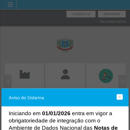
Cadastre-se
Atende.Net
Recuperar Senha
EMISSÃO DE GUIAS
LICITAÇÕES
FOLHA DE
Aviso do Sistema
ISS/ALVARÁ
PAGAMENTO
Erro
SISTEMA
Gerenciamento do Sistema
I
niciando em
01/01/2026
entra em vigor a
CÓDIGO DA MENSAGEM:
EST-000040
obrigatoriedade de integração com o
Ocorreu um erro de script:
Ambiente de Dados Nacional das
Notas de