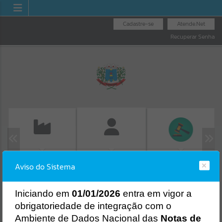
Cadastre-se
Atende.Net
Recuperar Senha
EMISSÃO DE GUIAS
LICITAÇÕES
FOLHA DE
Aviso do Sistema
ISS/ALVARÁ
PAGAMENTO
Erro
SISTEMA
Gerenciamento do Sistema
I
niciando em
01/01/2026
entra em vigor a
CÓDIGO DA MENSAGEM:
EST-000040
obrigatoriedade de integração com o
Ocorreu um erro de script:
Ambiente de Dados Nacional das
Notas de