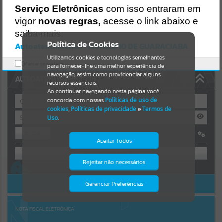
Uncaught SyntaxError: Unexpected token '('
Serviço Eletrônicas
com isso entraram em
https://guaraciaba.atende.net/cidadao/pagina/static/bundle/wpo_in
Resultados para
""
dex_2_base_l2_portal_editores_sync_d9fb77cfd5741fafc9972edc7a6
vigor
novas regras,
acesse o link abaixo e
41fea.js?v=83d4f602:47
saiba mais.
Verificar Mais Detalhes
Portais
Política de Cookies
Autoatendimento - MUNICIPIO DE GUARACIABA
OK
Utilizamos cookies e tecnologias semelhantes
Por favor, aguarde...
Marcar como lido.
para fornecer-lhe uma melhor experiência de
navegação, assim como providenciar alguns
AUTOATENDIMENTO
NOTÍCIAS
recursos essenciais.
Ao continuar navegando nesta página você
concorda com nossas
Políticas de uso de
Por favor, aguarde...
cookies
,
Políticas de privacidade
e
Termos de
Uso
.
Entrar
SUBPORTAIS
Aceitar Todos
OU
Por favor, aguarde...
Rejeitar não necessários
Isto significa que diversos recursos
Cadastre-se
|
Recuperar Senha
providenciados poderão não estar
disponíveis.
ACESSAR SEM LOGIN
Gerenciar Preferências
SERVIÇOS
Por favor, aguarde...
NOTA FISCAL ELETRÔNICA