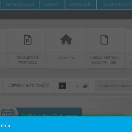
EDITAIS CONCURSOS
OUVIDORIA
CONVOCAÇÕES
NOVA LEI ORGÂNICA M
ULTA DE
GUIA IPTU
PORTAL DA
EMISSÃO CERTIDÃO
TOCOLO
TRANSPARÊNCIA
NEGATIVA_CND
ACESSO À INFORMAÇÃO
A
A
-
A
+
ACESSO À INFORMAÇÃO
Por favor, aguarde...
Erro
stema
SISTEMA