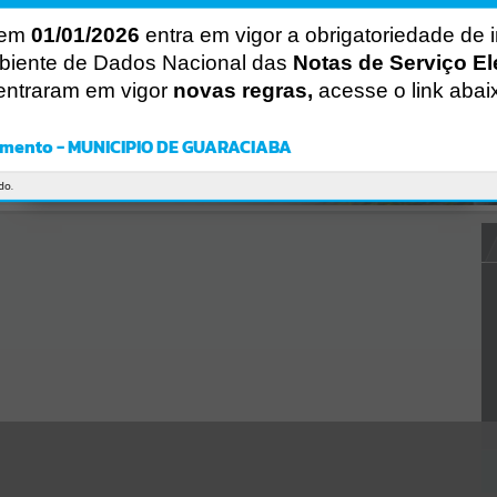
Gerenciamento do Sistema
CÓDIGO DA MENSAGEM:
EST-000040
 em
01/01/2026
entra em vigor a obrigatoriedade de 
Ocorreu um erro de script:
biente de Dados Nacional das
Notas de Serviço El
Uncaught SyntaxError: Unexpected token '('
entraram em vigor
novas regras,
acesse o link abai
https://guaraciaba.atende.net/cidadao/pagina/static/bundle/wpo_in
dex_2_base_l2_portal_editores_sync_d9fb77cfd5741fafc9972edc7a6
41fea.js?v=83d4f602:47
mento - MUNICIPIO DE GUARACIABA
Verificar Mais Detalhes
OK
do.