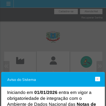
Cadastre-se
Atende.Net
Recuperar Senha
EMISSÃO DE GUIAS
LICITAÇÕES
FOLHA DE
Aviso do Sistema
ISS/ALVARÁ
PAGAMENTO
Erro
SISTEMA
Gerenciamento do Sistema
I
niciando em
01/01/2026
entra em vigor a
CÓDIGO DA MENSAGEM:
EST-000040
obrigatoriedade de integração com o
Ocorreu um erro de script:
Ambiente de Dados Nacional das
Notas de