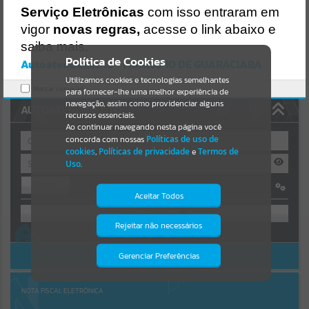
Uncaught SyntaxError: Unexpected token '('
Serviço Eletrônicas
com isso entraram em
https://guaraciaba.atende.net/cidadao/pagina/static/bundle/wpo_in
Resultados para
""
dex_2_base_l2_portal_editores_sync_d9fb77cfd5741fafc9972edc7a6
vigor
novas regras,
acesse o link abaixo e
41fea.js?v=83d4f602:47
saiba mais.
Verificar Mais Detalhes
Portais
Política de Cookies
Autoatendimento - MUNICIPIO DE GUARACIABA
OK
Utilizamos cookies e tecnologias semelhantes
Por favor, aguarde...
Marcar como lido.
para fornecer-lhe uma melhor experiência de
navegação, assim como providenciar alguns
AUTOATENDIMENTO
NOTÍCIAS
recursos essenciais.
Ao continuar navegando nesta página você
concorda com nossas
Políticas de uso de
Por favor, aguarde...
cookies
,
Políticas de privacidade
e
Termos de
Uso
.
Entrar
SUBPORTAIS
Aceitar Todos
OU
Por favor, aguarde...
Rejeitar não necessários
Isto significa que diversos recursos
Cadastre-se
|
Recuperar Senha
providenciados poderão não estar
disponíveis.
ACESSAR SEM LOGIN
Gerenciar Preferências
SERVIÇOS
Por favor, aguarde...
NOTA FISCAL ELETRÔNICA