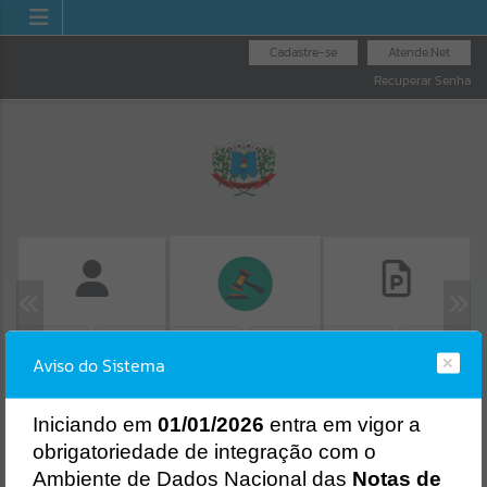
Cadastre-se
Atende.Net
Recuperar Senha
FOLHA DE
CONSULTA DE
LICITAÇÕES
Aviso do Sistema
PAGAMENTO
PROTOCOLO
Erro
SISTEMA
Gerenciamento do Sistema
I
niciando em
01/01/2026
entra em vigor a
CÓDIGO DA MENSAGEM:
EST-000040
obrigatoriedade de integração com o
Ocorreu um erro de script:
Ambiente de Dados Nacional das
Notas de