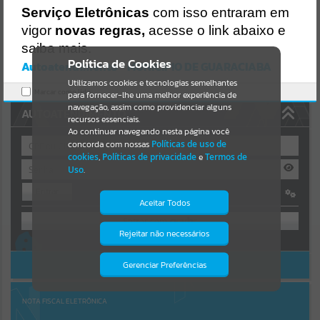
Uncaught SyntaxError: Unexpected token '('
Serviço Eletrônicas
com isso entraram em
https://guaraciaba.atende.net/cidadao/pagina/static/bundle/wpo_in
Resultados para
""
dex_2_base_l2_portal_editores_sync_d9fb77cfd5741fafc9972edc7a6
vigor
novas regras,
acesse o link abaixo e
41fea.js?v=83d4f602:47
saiba mais.
Verificar Mais Detalhes
Portais
Política de Cookies
Autoatendimento - MUNICIPIO DE GUARACIABA
OK
Utilizamos cookies e tecnologias semelhantes
Por favor, aguarde...
Marcar como lido.
para fornecer-lhe uma melhor experiência de
navegação, assim como providenciar alguns
AUTOATENDIMENTO
NOTÍCIAS
recursos essenciais.
Ao continuar navegando nesta página você
concorda com nossas
Políticas de uso de
Por favor, aguarde...
cookies
,
Políticas de privacidade
e
Termos de
Uso
.
Entrar
SUBPORTAIS
Aceitar Todos
OU
Por favor, aguarde...
Rejeitar não necessários
Isto significa que diversos recursos
Cadastre-se
|
Recuperar Senha
providenciados poderão não estar
disponíveis.
ACESSAR SEM LOGIN
Gerenciar Preferências
SERVIÇOS
Por favor, aguarde...
NOTA FISCAL ELETRÔNICA