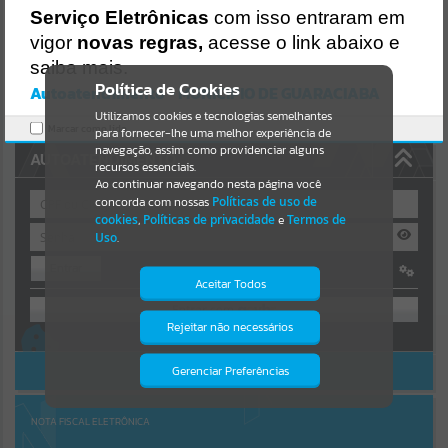
Uncaught SyntaxError: Unexpected token '('
Serviço Eletrônicas
com isso entraram em
https://guaraciaba.atende.net/cidadao/pagina/static/bundle/wpo_in
Resultados para
""
dex_2_base_l2_portal_editores_sync_d9fb77cfd5741fafc9972edc7a6
vigor
novas regras,
acesse o link abaixo e
41fea.js?v=83d4f602:47
saiba mais.
Verificar Mais Detalhes
Portais
Política de Cookies
Autoatendimento - MUNICIPIO DE GUARACIABA
OK
Utilizamos cookies e tecnologias semelhantes
Por favor, aguarde...
Marcar como lido.
para fornecer-lhe uma melhor experiência de
navegação, assim como providenciar alguns
AUTOATENDIMENTO
NOTÍCIAS
recursos essenciais.
Ao continuar navegando nesta página você
concorda com nossas
Políticas de uso de
Por favor, aguarde...
cookies
,
Políticas de privacidade
e
Termos de
Uso
.
Entrar
SUBPORTAIS
Aceitar Todos
OU
Por favor, aguarde...
Rejeitar não necessários
Isto significa que diversos recursos
Cadastre-se
|
Recuperar Senha
providenciados poderão não estar
disponíveis.
ACESSAR SEM LOGIN
Gerenciar Preferências
SERVIÇOS
Por favor, aguarde...
NOTA FISCAL ELETRÔNICA