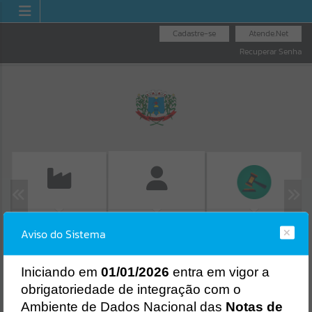
Cadastre-se
Atende.Net
Recuperar Senha
EMISSÃO DE GUIAS
LICITAÇÕES
FOLHA DE
Aviso do Sistema
ISS/ALVARÁ
PAGAMENTO
Erro
SISTEMA
Gerenciamento do Sistema
I
niciando em
01/01/2026
entra em vigor a
CÓDIGO DA MENSAGEM:
EST-000040
obrigatoriedade de integração com o
Ocorreu um erro de script:
Ambiente de Dados Nacional das
Notas de