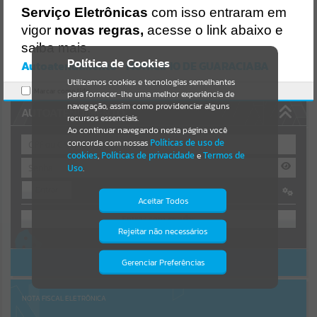
Serviço Eletrônicas
com isso entraram em
Resultados para
""
vigor
novas regras,
acesse o link abaixo e
saiba mais.
Portais
Política de Cookies
Autoatendimento - MUNICIPIO DE GUARACIABA
Utilizamos cookies e tecnologias semelhantes
Por favor, aguarde...
Marcar como lido.
para fornecer-lhe uma melhor experiência de
navegação, assim como providenciar alguns
AUTOATENDIMENTO
NOTÍCIAS
recursos essenciais.
Ao continuar navegando nesta página você
concorda com nossas
Políticas de uso de
Por favor, aguarde...
cookies
,
Políticas de privacidade
e
Termos de
Uso
.
Entrar
SUBPORTAIS
Aceitar Todos
OU
Por favor, aguarde...
Rejeitar não necessários
Isto significa que diversos recursos
Cadastre-se
|
Recuperar Senha
providenciados poderão não estar
disponíveis.
ACESSAR SEM LOGIN
Gerenciar Preferências
SERVIÇOS
Por favor, aguarde...
NOTA FISCAL ELETRÔNICA