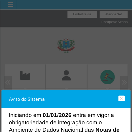
Cadastre-se
Atende.Net
Recuperar Senha
EMISSÃO DE GUIAS
LICITAÇÕES
FOLHA DE
Aviso do Sistema
ISS/ALVARÁ
PAGAMENTO
Erro
SISTEMA
Gerenciamento do Sistema
I
niciando em
01/01/2026
entra em vigor a
CÓDIGO DA MENSAGEM:
EST-000040
obrigatoriedade de integração com o
Ocorreu um erro de script:
Ambiente de Dados Nacional das
Notas de