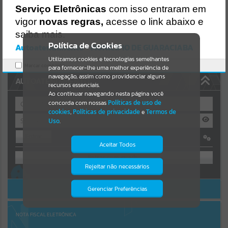
Uncaught SyntaxError: Unexpected token '('
Serviço Eletrônicas
com isso entraram em
https://guaraciaba.atende.net/cidadao/pagina/static/bundle/wpo_in
Resultados para
""
dex_2_base_l2_portal_editores_sync_d9fb77cfd5741fafc9972edc7a6
vigor
novas regras,
acesse o link abaixo e
41fea.js?v=83d4f602:47
saiba mais.
Verificar Mais Detalhes
Portais
Política de Cookies
Autoatendimento - MUNICIPIO DE GUARACIABA
OK
Utilizamos cookies e tecnologias semelhantes
Por favor, aguarde...
Marcar como lido.
para fornecer-lhe uma melhor experiência de
navegação, assim como providenciar alguns
AUTOATENDIMENTO
NOTÍCIAS
recursos essenciais.
Ao continuar navegando nesta página você
concorda com nossas
Políticas de uso de
Por favor, aguarde...
cookies
,
Políticas de privacidade
e
Termos de
Uso
.
Entrar
SUBPORTAIS
Aceitar Todos
OU
Por favor, aguarde...
Rejeitar não necessários
Isto significa que diversos recursos
Cadastre-se
|
Recuperar Senha
providenciados poderão não estar
disponíveis.
ACESSAR SEM LOGIN
Gerenciar Preferências
SERVIÇOS
Por favor, aguarde...
NOTA FISCAL ELETRÔNICA