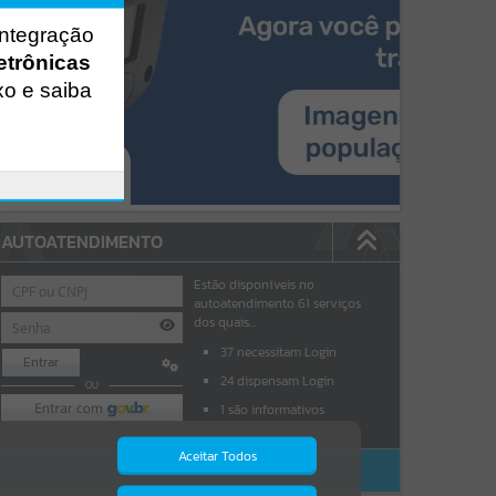
integração
etrônicas
xo e saiba
AUTOATENDIMENTO
Estão disponíveis no
autoatendimento
61
serviços
dos quais...
37
necessitam Login
Entrar
24
dispensam Login
OU
1
são informativos
Cadastre-se
|
Recuperar Senha
Aceitar Todos
ACESSAR SEM LOGIN