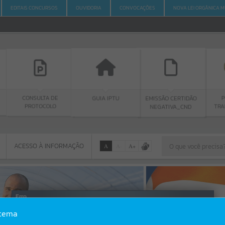
EDITAIS CONCURSOS
OUVIDORIA
CONVOCAÇÕES
NOVA LEI ORGÂNICA M
LTA DE
GUIA IPTU
PORTAL DA
EMISSÃO CERTIDÃO
OCOLO
TRANSPARÊNCIA
NEGATIVA_CND
ACESSO À INFORMAÇÃO
A
A
-
A
+
ACESSO À INFORMAÇÃO
Por favor, aguarde...
Erro
stema
SISTEMA
Gerenciamento do Sistema