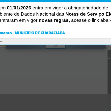
CÓDIGO DA MENSAGEM:
EST-000040
 em
01/01/2026
entra em vigor a obrigatoriedade de 
Ocorreu um erro de script:
Uncaught SyntaxError: Unexpected token '('
biente de Dados Nacional das
Notas de Serviço El
https://guaraciaba.atende.net/https:/guaraciaba.atende.net/cidadao/p
entraram em vigor
novas regras,
acesse o link abai
agina/licitacao-pregao-120-2014-processo-licitatorio-150-
2014/autoatendimento/servicos/static/bundle/wpo_index_2_base_l2
_portal_editores_sync_d9fb77cfd5741fafc9972edc7a641fea.js?
mento - MUNICIPIO DE GUARACIABA
v=83d4f602:47
Verificar Mais Detalhes
do.
OK