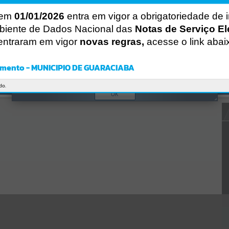
CÓDIGO DA MENSAGEM:
EST-000040
 em
01/01/2026
entra em vigor a obrigatoriedade de 
Ocorreu um erro de script:
Uncaught SyntaxError: Unexpected token '('
biente de Dados Nacional das
Notas de Serviço El
https://guaraciaba.atende.net/https:/guaraciaba.atende.net/cidadao/p
entraram em vigor
novas regras,
acesse o link abai
agina/licitacao-pregao-49-2018-processo-licitatorio-64-2018-
pmgba/autoatendimento/servicos/static/bundle/wpo_index_2_base
_l2_portal_editores_sync_d9fb77cfd5741fafc9972edc7a641fea.js?
mento - MUNICIPIO DE GUARACIABA
v=83d4f602:47
Verificar Mais Detalhes
do.
OK