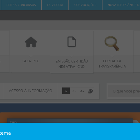
EDITAIS CONCURSOS
OUVIDORIA
CONVOCAÇÕES
NOVA LEI ORGÂNICA M
E
GUIA IPTU
PORTAL DA
EMISSÃO CERTIDÃO
TRANSPARÊNCIA
NEGATIVA_CND
ACESSO À INFORMAÇÃO
A
A
-
A
+
ACESSO À INFORMAÇÃO
Por favor, aguarde...
Erro
stema
SISTEMA
Gerenciamento do Sistema