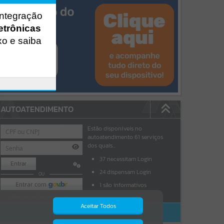
integração
etrônicas
xo e saiba
AUTOATENDIMENTO
Estão disponíveis no
autoatendimento
61
serviços
dos quais...
37
necessitam Login
Entrar
24
dispensam Login
OU
1
são informativos
Cadastre-se
|
Recuperar Senha
Aceitar Todos
ACESSAR SEM LOGIN