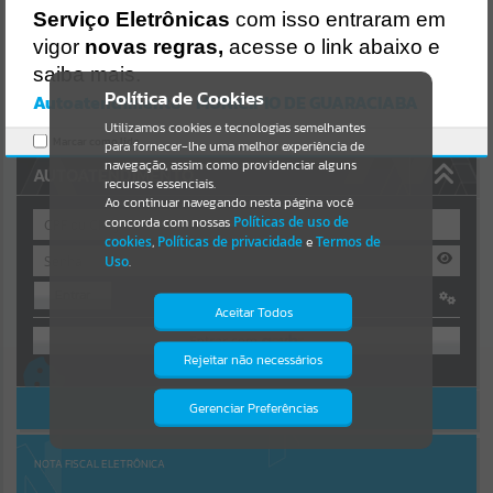
https://guaraciaba.atende.net/https:/guaraciaba.atende.net/cidadao/
Serviço Eletrônicas
com isso entraram em
pagina/associacao-grupo-folclorico-italiano-madonna-
Resultados para
""
vigor
novas regras,
acesse o link abaixo e
3/static/bundle/wpo_index_2_base_l2_portal_editores_sync_d9fb7
7cfd5741fafc9972edc7a641fea.js?v=83d4f602:47
saiba mais.
Portais
Verificar Mais Detalhes
Política de Cookies
Autoatendimento - MUNICIPIO DE GUARACIABA
OK
Utilizamos cookies e tecnologias semelhantes
Por favor, aguarde...
Marcar como lido.
para fornecer-lhe uma melhor experiência de
navegação, assim como providenciar alguns
AUTOATENDIMENTO
NOTÍCIAS
recursos essenciais.
Ao continuar navegando nesta página você
concorda com nossas
Políticas de uso de
Por favor, aguarde...
cookies
,
Políticas de privacidade
e
Termos de
Uso
.
Entrar
SUBPORTAIS
Aceitar Todos
OU
Por favor, aguarde...
Rejeitar não necessários
Isto significa que diversos recursos
Cadastre-se
|
Recuperar Senha
providenciados poderão não estar
disponíveis.
ACESSAR SEM LOGIN
Gerenciar Preferências
SERVIÇOS
Por favor, aguarde...
NOTA FISCAL ELETRÔNICA