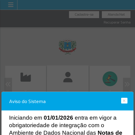
Cadastre-se
Atende.Net
Recuperar Senha
EMISSÃO DE GUIAS
LICITAÇÕES
FOLHA DE
Aviso do Sistema
ISS/ALVARÁ
Erro
PAGAMENTO
SISTEMA
Gerenciamento do Sistema
I
niciando em
01/01/2026
entra em vigor a
CÓDIGO DA MENSAGEM:
EST-000040
obrigatoriedade de integração com o
Ocorreu um erro de script:
Ambiente de Dados Nacional das
Notas de
Uncaught SyntaxError: Unexpected token '('