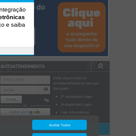
integração
etrônicas
xo e saiba
AUTOATENDIMENTO
Estão disponíveis no
autoatendimento
61
serviços
dos quais...
37
necessitam Login
Entrar
24
dispensam Login
OU
1
são informativos
Cadastre-se
|
Recuperar Senha
Aceitar Todos
ACESSAR SEM LOGIN