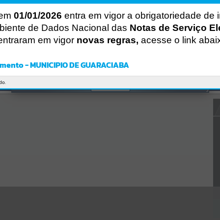
CÓDIGO DA MENSAGEM:
EST-000040
 em
01/01/2026
entra em vigor a obrigatoriedade de 
Ocorreu um erro de script:
biente de Dados Nacional das
Notas de Serviço El
Uncaught SyntaxError: Unexpected token '('
https://guaraciaba.atende.net/https:/guaraciaba.atende.net/cidadao/p
entraram em vigor
novas regras,
acesse o link abai
agina/cadastramento-dos-agentes-
culturais/static/bundle/wpo_index_2_base_l2_portal_editores_sync
_d9fb77cfd5741fafc9972edc7a641fea.js?v=83d4f602:47
mento - MUNICIPIO DE GUARACIABA
Verificar Mais Detalhes
do.
OK