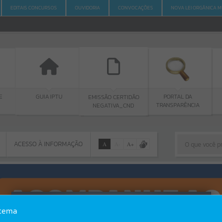
EDITAIS CONCURSOS
OUVIDORIA
CONVOCAÇÕES
NOVA LEI ORGÂNICA M
E
GUIA IPTU
PORTAL DA
EMISSÃO CERTIDÃO
TRANSPARÊNCIA
NEGATIVA_CND
ACESSO À INFORMAÇÃO
A
A
-
A
+
ACESSO À INFORMAÇÃO
Por favor, aguarde...
Erro
stema
SISTEMA
Gerenciamento do Sistema