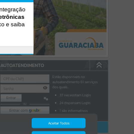
integração
etrônicas
xo e saiba
AUTOATENDIMENTO
Estão disponíveis no
autoatendimento
61
serviços
dos quais...
37
necessitam Login
Entrar
24
dispensam Login
OU
1
são informativos
Cadastre-se
|
Recuperar Senha
Aceitar Todos
ACESSAR SEM LOGIN