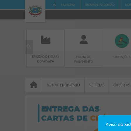
MUNICÍPIO
SERVIÇOS AO CIDADÃO
LIC
EMISSÃO DE GUIAS
FOLHA DE
LICITAÇÕES
CONSU
ISS/ALVARÁ
PAGAMENTO
PROT
AUTOATENDIMENTO
NOTÍCIAS
GALERIAS
AUTOATENDIMENTO
NOTÍCIAS
GALERIAS
Portais
Aviso do Si
NOTÍCIAS
SERVIÇOS
PÁGINAS