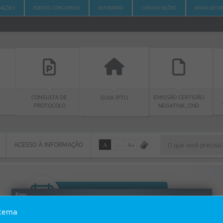
ITAÇÕES
EDITAIS CONCURSOS
OUVIDORIA
CONVOCAÇÕES
NOVA LEI O
LTA DE
GUIA IPTU
PORTAL DA
EMISSÃO CERTIDÃO
OCOLO
TRANSPARÊNCIA
NEGATIVA_CND
ACESSO À INFORMAÇÃO
A
A
-
A
+
ACESSO À INFORMAÇÃO
Por favor, aguarde...
Erro
stema
SISTEMA
Gerenciamento do Sistema