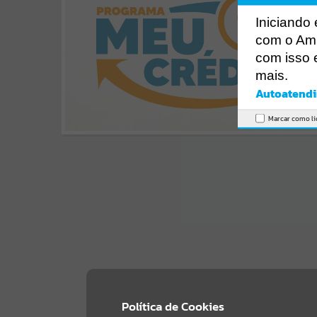
I
niciando
com o Am
com isso 
mais.
Por favor, aguarde...
Por favor, aguarde...
Por favor, aguarde...
Autoatendi
Marcar como li
SUBPORTAIS
EVENTOS
GALERIAS
Política de Cookies
Por favor, aguarde...
Por favor, aguarde...
Por favor, aguarde...