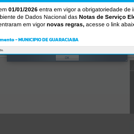
Ocorreu um erro de script:
 em
01/01/2026
entra em vigor a obrigatoriedade de 
Uncaught SyntaxError: Unexpected token '('
biente de Dados Nacional das
Notas de Serviço El
https://guaraciaba.atende.net/https:/guaraciaba.atende.net/cidadao/p
agina/edital-de-chamamento-publico-para-cadastramento-de-
entraram em vigor
novas regras,
acesse o link abai
produtores-rurais-do-municipio-de-guaraciabasc-no-programa-
municipal-de-controle-e-erradicacao-da-brucelose-e-tuberculose-
animal/static/bundle/wpo_index_2_base_l2_portal_editores_sync_d
mento - MUNICIPIO DE GUARACIABA
9fb77cfd5741fafc9972edc7a641fea.js?v=83d4f602:47
Verificar Mais Detalhes
do.
OK