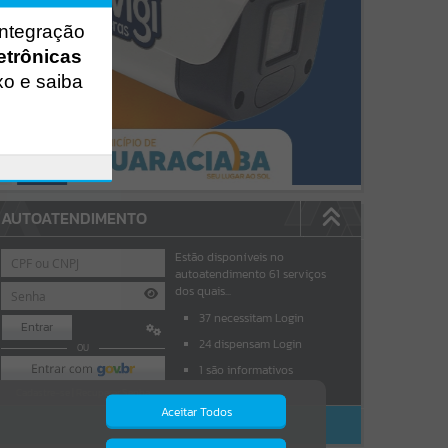
integração
etrônicas
xo e saiba
AUTOATENDIMENTO
Estão disponíveis no
autoatendimento
61
serviços
dos quais...
37
necessitam Login
Entrar
24
dispensam Login
OU
1
são informativos
Cadastre-se
|
Recuperar Senha
Aceitar Todos
ACESSAR SEM LOGIN