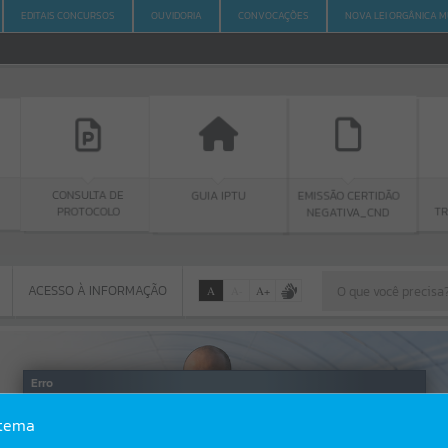
EDITAIS CONCURSOS
OUVIDORIA
CONVOCAÇÕES
NOVA LEI ORGÂNICA M
ULTA DE
GUIA IPTU
PORTAL DA
EMISSÃO CERTIDÃO
TOCOLO
TRANSPARÊNCIA
NEGATIVA_CND
ACESSO À INFORMAÇÃO
A
A
-
A
+
ACESSO À INFORMAÇÃO
Por favor, aguarde...
Erro
SISTEMA
stema
Gerenciamento do Sistema
CÓDIGO DA MENSAGEM:
EST-000040