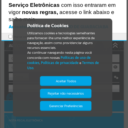
https://guaraciaba.atende.net/https:/guaraciaba.atende.net/cidadao/
Serviço Eletrônicas
com isso entraram em
pagina/licitacao-chamada-publica-02-2021-chamada-
Resultados para
""
vigor
novas regras,
acesse o link abaixo e
publica/static/bundle/wpo_index_2_base_l2_portal_editores_sync_
d9fb77cfd5741fafc9972edc7a641fea.js?v=83d4f602:47
saiba mais.
Portais
Verificar Mais Detalhes
Política de Cookies
Autoatendimento - MUNICIPIO DE GUARACIABA
OK
Utilizamos cookies e tecnologias semelhantes
Por favor, aguarde...
Marcar como lido.
para fornecer-lhe uma melhor experiência de
navegação, assim como providenciar alguns
AUTOATENDIMENTO
NOTÍCIAS
recursos essenciais.
Ao continuar navegando nesta página você
concorda com nossas
Políticas de uso de
Por favor, aguarde...
cookies
,
Políticas de privacidade
e
Termos de
Uso
.
Entrar
SUBPORTAIS
Aceitar Todos
OU
Por favor, aguarde...
Rejeitar não necessários
Isto significa que diversos recursos
Cadastre-se
|
Recuperar Senha
providenciados poderão não estar
disponíveis.
ACESSAR SEM LOGIN
Gerenciar Preferências
SERVIÇOS
Por favor, aguarde...
NOTA FISCAL ELETRÔNICA