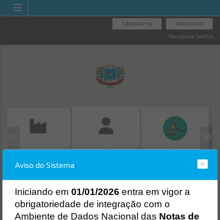
Cadastre-se
Atende.Net
Recuperar Senha
EMISSÃO DE GUIAS
CO
FOLHA DE
LICITAÇÕES
ISS/ALVARÁ
Aviso do Sistema
P
PAGAMENTO
Erro
SISTEMA
Gerenciamento do Sistema
I
niciando em
01/01/2026
entra em vigor a
CÓDIGO DA MENSAGEM:
EST-000040
obrigatoriedade de integração com o
Ocorreu um erro de script:
Ambiente de Dados Nacional das
Notas de
Uncaught SyntaxError: Unexpected token '('