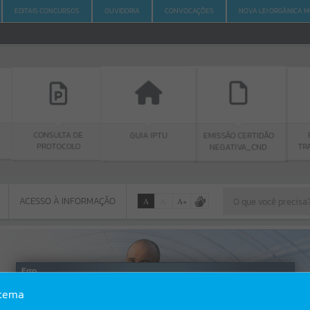
EDITAIS CONCURSOS
OUVIDORIA
CONVOCAÇÕES
NOVA LEI ORGÂNICA M
ULTA DE
GUIA IPTU
PORTAL DA
EMISSÃO CERTIDÃO
TOCOLO
TRANSPARÊNCIA
NEGATIVA_CND
ACESSO À INFORMAÇÃO
A
A
-
A
+
ACESSO À INFORMAÇÃO
Por favor, aguarde...
Erro
stema
SISTEMA
Gerenciamento do Sistema