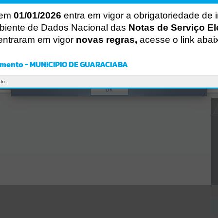
CÓDIGO DA MENSAGEM:
EST-000040
 em
01/01/2026
entra em vigor a obrigatoriedade de 
Ocorreu um erro de script:
Uncaught SyntaxError: Unexpected token '('
biente de Dados Nacional das
Notas de Serviço El
https://guaraciaba.atende.net/https:/guaraciaba.atende.net/cidadao/p
entraram em vigor
novas regras,
acesse o link abai
agina/licitacao-credenciamento-04-2020-processo-licitatorio-30-
2020-
fms/static/bundle/wpo_index_2_base_l2_portal_editores_sync_d9fb
mento - MUNICIPIO DE GUARACIABA
77cfd5741fafc9972edc7a641fea.js?v=83d4f602:47
Verificar Mais Detalhes
do.
OK