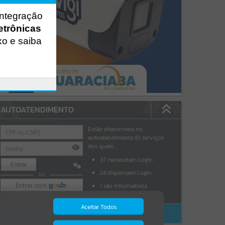
integração
etrônicas
xo e saiba
AUTOATENDIMENTO
Estão disponíveis no
autoatendimento
61
serviços
dos quais...
37
necessitam Login
Entrar
24
dispensam Login
OU
1
são informativos
Cadastre-se
|
Recuperar Senha
Aceitar Todos
ACESSAR SEM LOGIN