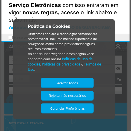
https://guaraciaba.atende.net/https:/guaraciaba.atende.net/cidadao/
Serviço Eletrônicas
com isso entraram em
pagina/licitacao-dispensa-04-2016-processo-licitatorio-55-2016-
Resultados para
""
vigor
novas regras,
acesse o link abaixo e
pmgba/static/bundle/wpo_index_2_base_l2_portal_editores_sync_
d9fb77cfd5741fafc9972edc7a641fea.js?v=83d4f602:47
saiba mais.
Portais
Verificar Mais Detalhes
Política de Cookies
Autoatendimento - MUNICIPIO DE GUARACIABA
OK
Utilizamos cookies e tecnologias semelhantes
Por favor, aguarde...
Marcar como lido.
para fornecer-lhe uma melhor experiência de
navegação, assim como providenciar alguns
AUTOATENDIMENTO
NOTÍCIAS
recursos essenciais.
Ao continuar navegando nesta página você
concorda com nossas
Políticas de uso de
Por favor, aguarde...
cookies
,
Políticas de privacidade
e
Termos de
Uso
.
Entrar
SUBPORTAIS
Aceitar Todos
OU
Por favor, aguarde...
Rejeitar não necessários
Isto significa que diversos recursos
Cadastre-se
|
Recuperar Senha
providenciados poderão não estar
disponíveis.
ACESSAR SEM LOGIN
Gerenciar Preferências
SERVIÇOS
Por favor, aguarde...
NOTA FISCAL ELETRÔNICA