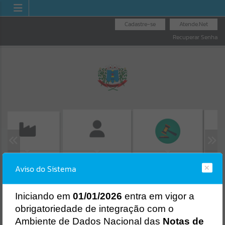
Cadastre-se
Atende.Net
Recuperar Senha
ISSÃO DE GUIAS
CONSU
FOLHA DE
LICITAÇÕES
ISS/ALVARÁ
Aviso do Sistema
PROT
PAGAMENTO
Erro
SISTEMA
Gerenciamento do Sistema
I
niciando em
01/01/2026
entra em vigor a
CÓDIGO DA MENSAGEM:
EST-000040
obrigatoriedade de integração com o
Ocorreu um erro de script:
Ambiente de Dados Nacional das
Notas de
Uncaught SyntaxError: Unexpected token '('