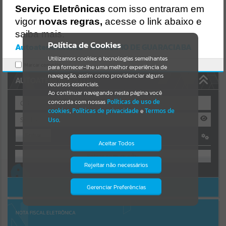
https://guaraciaba.atende.net/https:/guaraciaba.atende.net/cidadao/
Serviço Eletrônicas
com isso entraram em
pagina/licitacao-dispensa-04-2019-processo-licitatorio-462019-
Resultados para
""
vigor
novas regras,
acesse o link abaixo e
pmgba/static/bundle/wpo_index_2_base_l2_portal_editores_sync_
d9fb77cfd5741fafc9972edc7a641fea.js?v=83d4f602:47
saiba mais.
Portais
Verificar Mais Detalhes
Política de Cookies
Autoatendimento - MUNICIPIO DE GUARACIABA
OK
Utilizamos cookies e tecnologias semelhantes
Por favor, aguarde...
Marcar como lido.
para fornecer-lhe uma melhor experiência de
navegação, assim como providenciar alguns
AUTOATENDIMENTO
NOTÍCIAS
recursos essenciais.
Ao continuar navegando nesta página você
concorda com nossas
Políticas de uso de
Por favor, aguarde...
cookies
,
Políticas de privacidade
e
Termos de
Uso
.
Entrar
SUBPORTAIS
Aceitar Todos
OU
Por favor, aguarde...
Rejeitar não necessários
Isto significa que diversos recursos
Cadastre-se
|
Recuperar Senha
providenciados poderão não estar
disponíveis.
ACESSAR SEM LOGIN
Gerenciar Preferências
SERVIÇOS
Por favor, aguarde...
NOTA FISCAL ELETRÔNICA