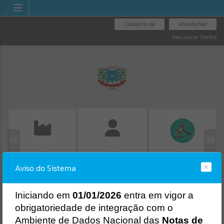
Cadastre-se
Atende.Net
Recuperar Senha
EMISSÃO DE GUIAS
LICITAÇÕES
FOLHA DE
Aviso do Sistema
ISS/ALVARÁ
Erro
PAGAMENTO
SISTEMA
Gerenciamento do Sistema
I
niciando em
01/01/2026
entra em vigor a
CÓDIGO DA MENSAGEM:
EST-000040
obrigatoriedade de integração com o
Ocorreu um erro de script:
Ambiente de Dados Nacional das
Notas de
Uncaught SyntaxError: Unexpected token '('