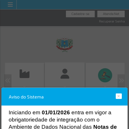
Cadastre-se
Atende.Net
Recuperar Senha
EMISSÃO DE GUIAS
LICITAÇÕES
FOLHA DE
Aviso do Sistema
ISS/ALVARÁ
PAGAMENTO
Erro
SISTEMA
Gerenciamento do Sistema
I
niciando em
01/01/2026
entra em vigor a
CÓDIGO DA MENSAGEM:
EST-000040
obrigatoriedade de integração com o
Ocorreu um erro de script:
Ambiente de Dados Nacional das
Notas de
Uncaught SyntaxError: Unexpected token '('