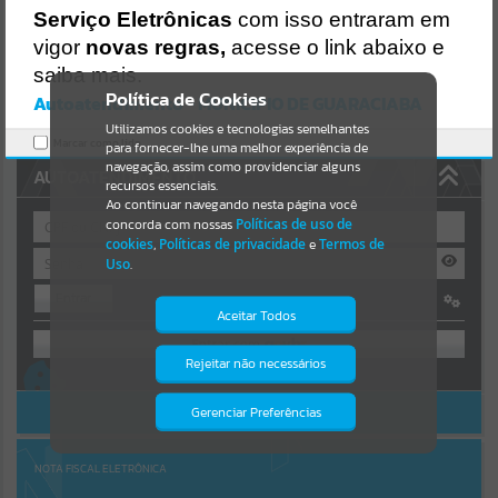
https://guaraciaba.atende.net/https:/guaraciaba.atende.net/cidadao/
Serviço Eletrônicas
com isso entraram em
pagina/licitacao-dispensa-04-2020-processo-licitatorio-88-2020-
Resultados para
""
vigor
novas regras,
acesse o link abaixo e
pmgba/static/bundle/wpo_index_2_base_l2_portal_editores_sync_
d9fb77cfd5741fafc9972edc7a641fea.js?v=83d4f602:47
saiba mais.
Portais
Verificar Mais Detalhes
Política de Cookies
Autoatendimento - MUNICIPIO DE GUARACIABA
OK
Utilizamos cookies e tecnologias semelhantes
Por favor, aguarde...
Marcar como lido.
para fornecer-lhe uma melhor experiência de
navegação, assim como providenciar alguns
AUTOATENDIMENTO
NOTÍCIAS
recursos essenciais.
Ao continuar navegando nesta página você
concorda com nossas
Políticas de uso de
Por favor, aguarde...
cookies
,
Políticas de privacidade
e
Termos de
Uso
.
Entrar
SUBPORTAIS
Aceitar Todos
OU
Por favor, aguarde...
Rejeitar não necessários
Isto significa que diversos recursos
Cadastre-se
|
Recuperar Senha
providenciados poderão não estar
disponíveis.
ACESSAR SEM LOGIN
Gerenciar Preferências
SERVIÇOS
Por favor, aguarde...
NOTA FISCAL ELETRÔNICA