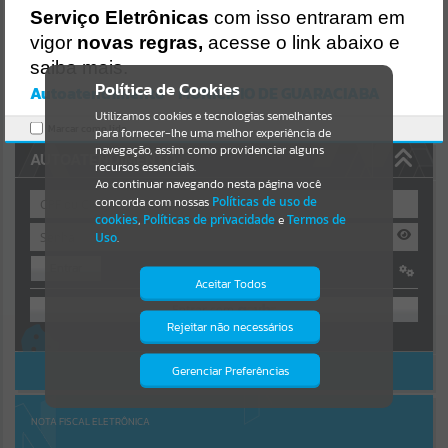
https://guaraciaba.atende.net/https:/guaraciaba.atende.net/cidadao/
Serviço Eletrônicas
com isso entraram em
pagina/licitacao-dispensa-05-2019-processo-licitatorio-472019-
Resultados para
""
vigor
novas regras,
acesse o link abaixo e
pmgba/static/bundle/wpo_index_2_base_l2_portal_editores_sync_
d9fb77cfd5741fafc9972edc7a641fea.js?v=83d4f602:47
saiba mais.
Portais
Verificar Mais Detalhes
Política de Cookies
Autoatendimento - MUNICIPIO DE GUARACIABA
OK
Utilizamos cookies e tecnologias semelhantes
Por favor, aguarde...
Marcar como lido.
para fornecer-lhe uma melhor experiência de
navegação, assim como providenciar alguns
AUTOATENDIMENTO
NOTÍCIAS
recursos essenciais.
Ao continuar navegando nesta página você
concorda com nossas
Políticas de uso de
Por favor, aguarde...
cookies
,
Políticas de privacidade
e
Termos de
Uso
.
Entrar
SUBPORTAIS
Aceitar Todos
OU
Por favor, aguarde...
Rejeitar não necessários
Isto significa que diversos recursos
Cadastre-se
|
Recuperar Senha
providenciados poderão não estar
disponíveis.
ACESSAR SEM LOGIN
Gerenciar Preferências
SERVIÇOS
Por favor, aguarde...
NOTA FISCAL ELETRÔNICA