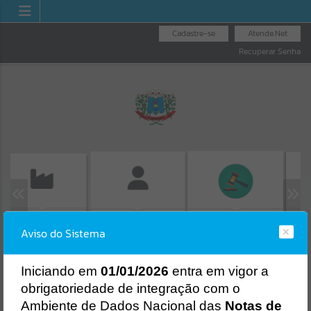
Cadastre-se
Atende.Net
Recuperar Senha
ISSÃO DE GUIAS
CONSU
FOLHA DE
LICITAÇÕES
ISS/ALVARÁ
Aviso do Sistema
PROT
PAGAMENTO
Erro
SISTEMA
Gerenciamento do Sistema
I
niciando em
01/01/2026
entra em vigor a
CÓDIGO DA MENSAGEM:
EST-000040
obrigatoriedade de integração com o
Ocorreu um erro de script:
Ambiente de Dados Nacional das
Notas de
Uncaught SyntaxError: Unexpected token '('