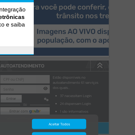
integração
etrônicas
xo e saiba
AUTOATENDIMENTO
Estão disponíveis no
autoatendimento
61
serviços
dos quais...
37
necessitam Login
Entrar
24
dispensam Login
OU
1
são informativos
Cadastre-se
|
Recuperar Senha
Aceitar Todos
ACESSAR SEM LOGIN