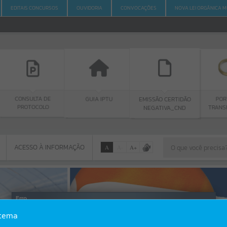
EDITAIS CONCURSOS
OUVIDORIA
CONVOCAÇÕES
NOVA LEI ORGÂNICA M
TA DE
GUIA IPTU
PORTAL DA
EMISSÃO CERTIDÃO
COLO
TRANSPARÊNCIA
NEGATIVA_CND
ACESSO À INFORMAÇÃO
A
A
-
A
+
ACESSO À INFORMAÇÃO
Por favor, aguarde...
Erro
stema
SISTEMA
Gerenciamento do Sistema