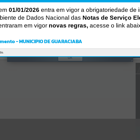
CÓDIGO DA MENSAGEM:
EST-000040
 em
01/01/2026
entra em vigor a obrigatoriedade de 
Ocorreu um erro de script:
Uncaught SyntaxError: Unexpected token '('
biente de Dados Nacional das
Notas de Serviço El
https://guaraciaba.atende.net/https:/guaraciaba.atende.net/cidadao/p
entraram em vigor
novas regras,
acesse o link abai
agina/licitacao-inexigibilidade-01-15-inexigibilidade-de-licitacao-01-
15-
fms/static/bundle/wpo_index_2_base_l2_portal_editores_sync_d9fb
mento - MUNICIPIO DE GUARACIABA
77cfd5741fafc9972edc7a641fea.js?v=83d4f602:47
Verificar Mais Detalhes
do.
OK