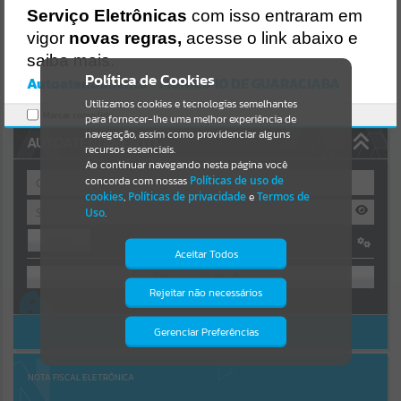
https://guaraciaba.atende.net/https:/guaraciaba.atende.net/cidadao/
Serviço Eletrônicas
com isso entraram em
pagina/licitacao-inexigibilidade-01-2019-processo-licitatorio-01-
Resultados para
""
2019-
vigor
novas regras,
acesse o link abaixo e
fms/static/bundle/wpo_index_2_base_l2_portal_editores_sync_d9f
saiba mais.
b77cfd5741fafc9972edc7a641fea.js?v=83d4f602:47
Portais
Política de Cookies
Autoatendimento - MUNICIPIO DE GUARACIABA
Verificar Mais Detalhes
Utilizamos cookies e tecnologias semelhantes
Por favor, aguarde...
OK
Marcar como lido.
para fornecer-lhe uma melhor experiência de
navegação, assim como providenciar alguns
AUTOATENDIMENTO
NOTÍCIAS
recursos essenciais.
Ao continuar navegando nesta página você
concorda com nossas
Políticas de uso de
Por favor, aguarde...
cookies
,
Políticas de privacidade
e
Termos de
Uso
.
Entrar
SUBPORTAIS
Aceitar Todos
OU
Por favor, aguarde...
Rejeitar não necessários
Isto significa que diversos recursos
Cadastre-se
|
Recuperar Senha
providenciados poderão não estar
disponíveis.
ACESSAR SEM LOGIN
Gerenciar Preferências
SERVIÇOS
Por favor, aguarde...
NOTA FISCAL ELETRÔNICA