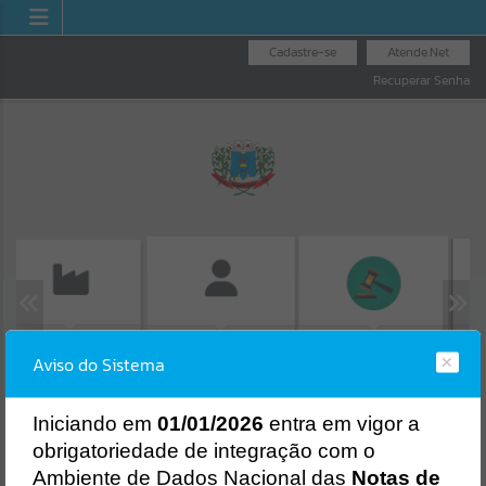
Cadastre-se
Atende.Net
Recuperar Senha
EMISSÃO DE GUIAS
CON
FOLHA DE
LICITAÇÕES
Erro
ISS/ALVARÁ
Aviso do Sistema
PR
PAGAMENTO
SISTEMA
Gerenciamento do Sistema
I
niciando em
01/01/2026
entra em vigor a
CÓDIGO DA MENSAGEM:
EST-000040
obrigatoriedade de integração com o
Ocorreu um erro de script:
Uncaught SyntaxError: Unexpected token '('
Ambiente de Dados Nacional das
Notas de