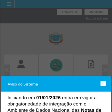
Cadastre-se
Atende.Net
Recuperar Senha
FOLHA DE
CONSULTA DE
LICITAÇÕES
Aviso do Sistema
PAGAMENTO
PROTOCOLO
Erro
SISTEMA
Gerenciamento do Sistema
I
niciando em
01/01/2026
entra em vigor a
CÓDIGO DA MENSAGEM:
EST-000040
obrigatoriedade de integração com o
Ocorreu um erro de script:
Ambiente de Dados Nacional das
Notas de
Uncaught SyntaxError: Unexpected token '('