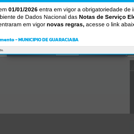
CÓDIGO DA MENSAGEM:
EST-000040
 em
01/01/2026
entra em vigor a obrigatoriedade de 
Ocorreu um erro de script:
biente de Dados Nacional das
Notas de Serviço El
Uncaught SyntaxError: Unexpected token '('
https://guaraciaba.atende.net/https:/guaraciaba.atende.net/cidadao/p
entraram em vigor
novas regras,
acesse o link abai
agina/licitacao-pregao-09-2015-processo-licitatorio-12-2015-
fmas/static/bundle/wpo_index_2_base_l2_portal_editores_sync_d9f
b77cfd5741fafc9972edc7a641fea.js?v=83d4f602:47
mento - MUNICIPIO DE GUARACIABA
Verificar Mais Detalhes
do.
OK