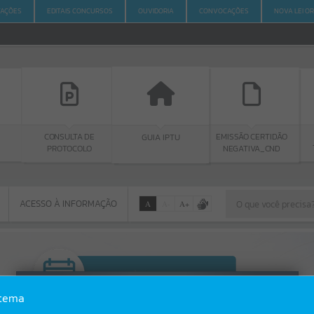
ITAÇÕES
EDITAIS CONCURSOS
OUVIDORIA
CONVOCAÇÕES
NOVA LEI O
CONSULTA DE
EMISSÃO CERTIDÃO
GUIA IPTU
PROTOCOLO
NEGATIVA_CND
ACESSO À INFORMAÇÃO
A
A
-
A
+
ACESSO À INFORMAÇÃO
Por favor, aguarde...
Erro
stema
SISTEMA
Gerenciamento do Sistema