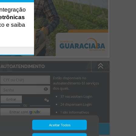
integração
etrônicas
xo e saiba
AUTOATENDIMENTO
Estão disponíveis no
autoatendimento
61
serviços
dos quais...
37
necessitam Login
Entrar
24
dispensam Login
OU
1
são informativos
Cadastre-se
|
Recuperar Senha
Aceitar Todos
ACESSAR SEM LOGIN