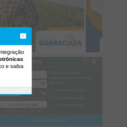
integração
etrônicas
AUTOATENDIMENTO
xo e saiba
Estão disponíveis no
autoatendimento
61
serviços
dos quais...
37
necessitam Login
Entrar
24
dispensam Login
OU
1
são informativos
Cadastre-se
|
Recuperar Senha
ACESSAR SEM LOGIN