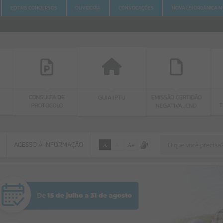
EDITAIS CONCURSOS
OUVIDORIA
CONVOCAÇÕES
NOVA LEI ORGÂNICA M
TA DE
GUIA IPTU
PORTAL DA
EMISSÃO CERTIDÃO
COLO
TRANSPARÊNCIA
NEGATIVA_CND
ACESSO À INFORMAÇÃO
A
A
-
A
+
ACESSO À INFORMAÇÃO
Por favor, aguarde...