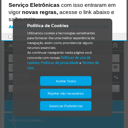
https://guaraciaba.atende.net/https:/guaraciaba.atende.net/cidadao/
Serviço Eletrônicas
com isso entraram em
pagina/licitacao-pregao-13-13pp09-
Resultados para
""
vigor
novas regras,
acesse o link abaixo e
13fma/static/bundle/wpo_index_2_base_l2_portal_editores_sync_d
9fb77cfd5741fafc9972edc7a641fea.js?v=83d4f602:47
saiba mais.
Portais
Verificar Mais Detalhes
Política de Cookies
Autoatendimento - MUNICIPIO DE GUARACIABA
OK
Utilizamos cookies e tecnologias semelhantes
Por favor, aguarde...
Marcar como lido.
para fornecer-lhe uma melhor experiência de
navegação, assim como providenciar alguns
AUTOATENDIMENTO
NOTÍCIAS
recursos essenciais.
Ao continuar navegando nesta página você
concorda com nossas
Políticas de uso de
Por favor, aguarde...
cookies
,
Políticas de privacidade
e
Termos de
Uso
.
Entrar
SUBPORTAIS
Aceitar Todos
OU
Por favor, aguarde...
Rejeitar não necessários
Isto significa que diversos recursos
Cadastre-se
|
Recuperar Senha
providenciados poderão não estar
disponíveis.
ACESSAR SEM LOGIN
Gerenciar Preferências
SERVIÇOS
Por favor, aguarde...
NOTA FISCAL ELETRÔNICA