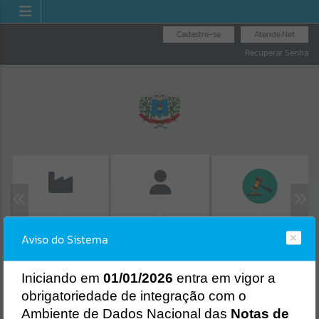
Cadastre-se
Atende.Net
Recuperar Senha
EMISSÃO DE GUIAS
LICITAÇÕES
FOLHA DE
Aviso do Sistema
ISS/ALVARÁ
Erro
PAGAMENTO
SISTEMA
Gerenciamento do Sistema
I
niciando em
01/01/2026
entra em vigor a
CÓDIGO DA MENSAGEM:
EST-000040
obrigatoriedade de integração com o
Ocorreu um erro de script:
Ambiente de Dados Nacional das
Notas de
Uncaught SyntaxError: Unexpected token '('