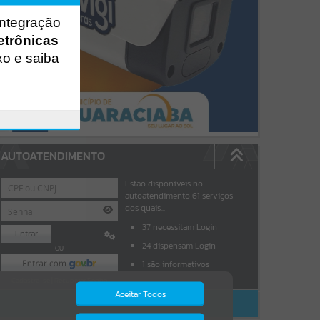
integração
etrônicas
xo e saiba
AUTOATENDIMENTO
Estão disponíveis no
autoatendimento
61
serviços
dos quais...
37
necessitam Login
Entrar
24
dispensam Login
OU
1
são informativos
Cadastre-se
|
Recuperar Senha
Aceitar Todos
ACESSAR SEM LOGIN