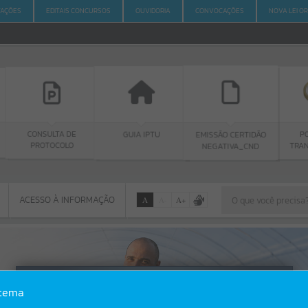
ITAÇÕES
EDITAIS CONCURSOS
OUVIDORIA
CONVOCAÇÕES
NOVA LEI O
TA DE
GUIA IPTU
PORTAL DA
EMISSÃO CERTIDÃO
COLO
TRANSPARÊNCIA
NEGATIVA_CND
ACESSO À INFORMAÇÃO
A
A
-
A
+
ACESSO À INFORMAÇÃO
Por favor, aguarde...
Erro
stema
SISTEMA
Gerenciamento do Sistema