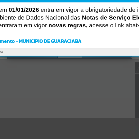
CÓDIGO DA MENSAGEM:
EST-000040
 em
01/01/2026
entra em vigor a obrigatoriedade de 
Ocorreu um erro de script:
biente de Dados Nacional das
Notas de Serviço El
Uncaught SyntaxError: Unexpected token '('
https://guaraciaba.atende.net/https:/guaraciaba.atende.net/cidadao/p
entraram em vigor
novas regras,
acesse o link abai
agina/licitacao-pregao-13-2015-processo-licitatorio-18-
2015/static/bundle/wpo_index_2_base_l2_portal_editores_sync_d9f
b77cfd5741fafc9972edc7a641fea.js?v=83d4f602:47
mento - MUNICIPIO DE GUARACIABA
Verificar Mais Detalhes
do.
OK