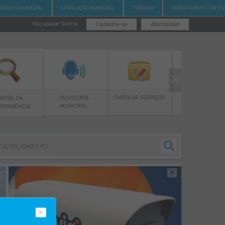
RGÂNICA MUNICIPAL
LEGISLAÇÃO MUNICIPAL
TURISMO
DEPARTAMENTO DE ES
Recuperar Senha
Cadastre-se
Atende.Net
PROGRAMA BOLSA
CARTA DE SERVIÇOS
OUVIDORIA
DE ESTUDOS
MUNICIPAL