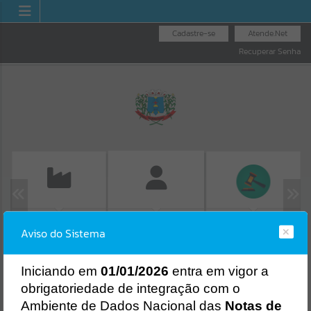
Cadastre-se
Atende.Net
Recuperar Senha
EMISSÃO DE GUIAS
LICITAÇÕES
FOLHA DE
Aviso do Sistema
ISS/ALVARÁ
Erro
PAGAMENTO
SISTEMA
Gerenciamento do Sistema
I
niciando em
01/01/2026
entra em vigor a
CÓDIGO DA MENSAGEM:
EST-000040
obrigatoriedade de integração com o
Ocorreu um erro de script:
Ambiente de Dados Nacional das
Notas de
Uncaught SyntaxError: Unexpected token '('