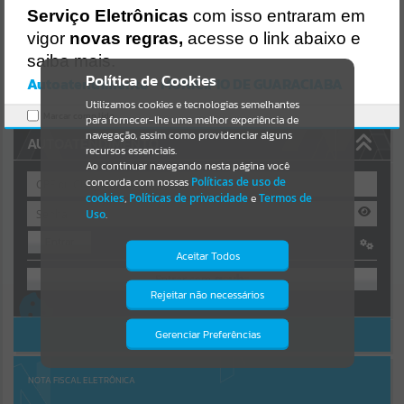
https://guaraciaba.atende.net/https:/guaraciaba.atende.net/cidadao/
Serviço Eletrônicas
com isso entraram em
pagina/licitacao-pregao-131-13-pp72-
Resultados para
""
vigor
novas regras,
acesse o link abaixo e
13/static/bundle/wpo_index_2_base_l2_portal_editores_sync_d9fb7
7cfd5741fafc9972edc7a641fea.js?v=83d4f602:47
saiba mais.
Portais
Verificar Mais Detalhes
Política de Cookies
Autoatendimento - MUNICIPIO DE GUARACIABA
OK
Utilizamos cookies e tecnologias semelhantes
Por favor, aguarde...
Marcar como lido.
para fornecer-lhe uma melhor experiência de
navegação, assim como providenciar alguns
AUTOATENDIMENTO
NOTÍCIAS
recursos essenciais.
Ao continuar navegando nesta página você
concorda com nossas
Políticas de uso de
Por favor, aguarde...
cookies
,
Políticas de privacidade
e
Termos de
Uso
.
Entrar
SUBPORTAIS
Aceitar Todos
OU
Por favor, aguarde...
Rejeitar não necessários
Isto significa que diversos recursos
Cadastre-se
|
Recuperar Senha
providenciados poderão não estar
disponíveis.
ACESSAR SEM LOGIN
Gerenciar Preferências
SERVIÇOS
Por favor, aguarde...
NOTA FISCAL ELETRÔNICA