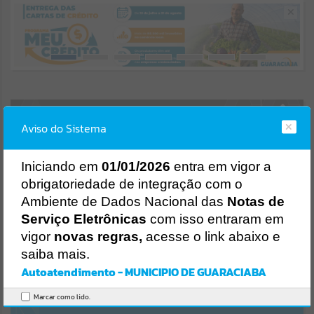
Resultados para
""
Portais
Por favor, aguarde...
AUTOATENDIMENTO
NOTÍCIAS
Aviso do Sistema
Por favor, aguarde...
I
niciando em
01/01/2026
entra em vigor a
obrigatoriedade de integração com o
Entrar
SUBPORTAIS
Ambiente de Dados Nacional das
Notas de
OU
Serviço Eletrônicas
com isso entraram em
Por favor, aguarde...
Cadastre-se
|
Recuperar Senha
vigor
novas regras,
acesse o link abaixo e
saiba mais.
ACESSAR SEM LOGIN
SERVIÇOS
Autoatendimento - MUNICIPIO DE GUARACIABA
Por favor, aguarde...
NOTA FISCAL ELETRÔNICA
Marcar como lido.