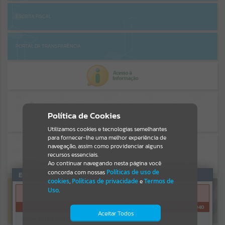
EVENTOS
ESCRITA FISCAL
Por favor, aguarde...
PORTAL DA TRANSPARÊNCIA
PÁGINAS
Por favor, aguarde...
Política de Cookies
GALERIAS
Utilizamos cookies e tecnologias semelhantes
Por favor, aguarde...
para fornecer-lhe uma melhor experiência de
navegação, assim como providenciar alguns
recursos essenciais.
Ao continuar navegando nesta página você
concorda com nossas
Políticas de uso de
Erro
cookies
,
Políticas de privacidade
e
Termos de
Uso
.
SISTEMA
OBRAS E AÇÕES
Gerenciamento do Sistema
CÓDIGO DA MENSAGEM:
EST-000040
Aceitar Todos
Ocorreu um erro de script: