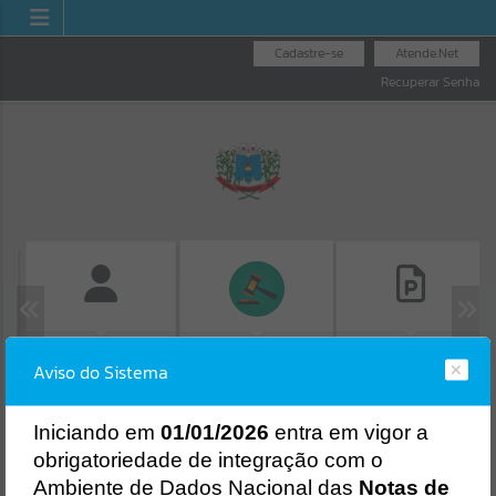
Cadastre-se
Atende.Net
Recuperar Senha
FOLHA DE
CONSULTA DE
LICITAÇÕES
Aviso do Sistema
PAGAMENTO
PROTOCOLO
Erro
SISTEMA
Gerenciamento do Sistema
I
niciando em
01/01/2026
entra em vigor a
CÓDIGO DA MENSAGEM:
EST-000040
obrigatoriedade de integração com o
Ocorreu um erro de script:
Ambiente de Dados Nacional das
Notas de
Uncaught SyntaxError: Unexpected token '('