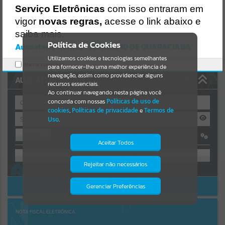
https://guaraciaba.atende.net/https:/guaraciaba.atende.net/cidadao/
Serviço Eletrônicas
com isso entraram em
pagina/licitacao-pregao-28-2016-processo-licitatorio-33-2016-
Resultados para
""
vigor
novas regras,
acesse o link abaixo e
pmgba/static/bundle/wpo_index_2_base_l2_portal_editores_sync_
d9fb77cfd5741fafc9972edc7a641fea.js?v=83d4f602:47
saiba mais.
Portais
Verificar Mais Detalhes
Política de Cookies
Autoatendimento - MUNICIPIO DE GUARACIABA
OK
Utilizamos cookies e tecnologias semelhantes
Por favor, aguarde...
Marcar como lido.
para fornecer-lhe uma melhor experiência de
navegação, assim como providenciar alguns
AUTOATENDIMENTO
NOTÍCIAS
recursos essenciais.
Ao continuar navegando nesta página você
concorda com nossas
Políticas de uso de
Por favor, aguarde...
cookies
,
Políticas de privacidade
e
Termos de
Uso
.
Entrar
SUBPORTAIS
Aceitar Todos
OU
Por favor, aguarde...
Rejeitar não necessários
Isto significa que diversos recursos
Cadastre-se
|
Recuperar Senha
providenciados poderão não estar
disponíveis.
ACESSAR SEM LOGIN
Gerenciar Preferências
SERVIÇOS
Por favor, aguarde...
NOTA FISCAL ELETRÔNICA