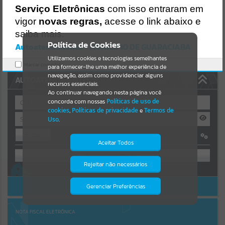
https://guaraciaba.atende.net/https:/guaraciaba.atende.net/cidadao/
Serviço Eletrônicas
com isso entraram em
pagina/licitacao-pregao-32-2016-processo-licitatorio-38-2016-
Resultados para
""
vigor
novas regras,
acesse o link abaixo e
pmgba/static/bundle/wpo_index_2_base_l2_portal_editores_sync_
d9fb77cfd5741fafc9972edc7a641fea.js?v=83d4f602:47
saiba mais.
Portais
Verificar Mais Detalhes
Política de Cookies
Autoatendimento - MUNICIPIO DE GUARACIABA
OK
Utilizamos cookies e tecnologias semelhantes
Por favor, aguarde...
Marcar como lido.
para fornecer-lhe uma melhor experiência de
navegação, assim como providenciar alguns
AUTOATENDIMENTO
NOTÍCIAS
recursos essenciais.
Ao continuar navegando nesta página você
concorda com nossas
Políticas de uso de
Por favor, aguarde...
cookies
,
Políticas de privacidade
e
Termos de
Uso
.
Entrar
SUBPORTAIS
Aceitar Todos
OU
Por favor, aguarde...
Rejeitar não necessários
Isto significa que diversos recursos
Cadastre-se
|
Recuperar Senha
providenciados poderão não estar
disponíveis.
ACESSAR SEM LOGIN
Gerenciar Preferências
SERVIÇOS
Por favor, aguarde...
NOTA FISCAL ELETRÔNICA