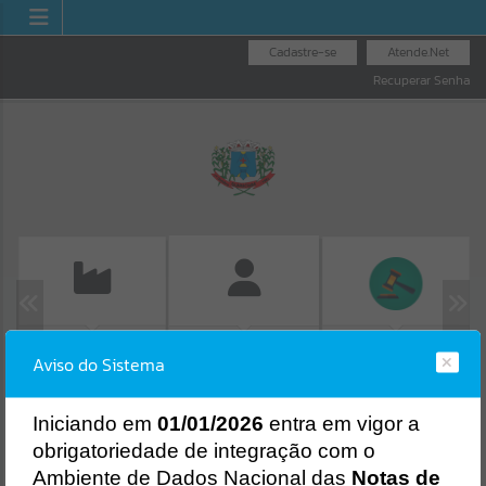
Cadastre-se
Atende.Net
Recuperar Senha
EMISSÃO DE GUIAS
LICITAÇÕES
FOLHA DE
Aviso do Sistema
ISS/ALVARÁ
Erro
PAGAMENTO
SISTEMA
Gerenciamento do Sistema
I
niciando em
01/01/2026
entra em vigor a
CÓDIGO DA MENSAGEM:
EST-000040
obrigatoriedade de integração com o
Ocorreu um erro de script:
Ambiente de Dados Nacional das
Notas de
Uncaught SyntaxError: Unexpected token '('