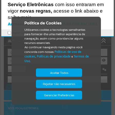
https://guaraciaba.atende.net/https:/guaraciaba.atende.net/cidadao/
Serviço Eletrônicas
com isso entraram em
pagina/licitacao-pregao-43-2015-processo-licitatorio-49-
Resultados para
""
vigor
novas regras,
acesse o link abaixo e
2015/static/bundle/wpo_index_2_base_l2_portal_editores_sync_d9
fb77cfd5741fafc9972edc7a641fea.js?v=83d4f602:47
saiba mais.
Portais
Verificar Mais Detalhes
Política de Cookies
Autoatendimento - MUNICIPIO DE GUARACIABA
OK
Utilizamos cookies e tecnologias semelhantes
Por favor, aguarde...
Marcar como lido.
para fornecer-lhe uma melhor experiência de
navegação, assim como providenciar alguns
AUTOATENDIMENTO
NOTÍCIAS
recursos essenciais.
Ao continuar navegando nesta página você
concorda com nossas
Políticas de uso de
Por favor, aguarde...
cookies
,
Políticas de privacidade
e
Termos de
Uso
.
Entrar
SUBPORTAIS
Aceitar Todos
OU
Por favor, aguarde...
Rejeitar não necessários
Isto significa que diversos recursos
Cadastre-se
|
Recuperar Senha
providenciados poderão não estar
disponíveis.
ACESSAR SEM LOGIN
Gerenciar Preferências
SERVIÇOS
Por favor, aguarde...
NOTA FISCAL ELETRÔNICA