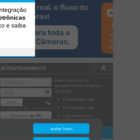
integração
etrônicas
xo e saiba
AUTOATENDIMENTO
Estão disponíveis no
autoatendimento
61
serviços
dos quais...
37
necessitam Login
Entrar
24
dispensam Login
OU
1
são informativos
Cadastre-se
|
Recuperar Senha
Aceitar Todos
ACESSAR SEM LOGIN