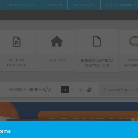
EDITAIS CONCURSOS
OUVIDORIA
CONVOCAÇÕES
NOVA LEI ORGÂNICA M
TA DE
GUIA IPTU
PORTAL DA
EMISSÃO CERTIDÃO
COLO
TRANSPARÊNCIA
NEGATIVA_CND
ACESSO À INFORMAÇÃO
A
A
-
A
+
ACESSO À INFORMAÇÃO
Por favor, aguarde...
Erro
stema
SISTEMA
Gerenciamento do Sistema