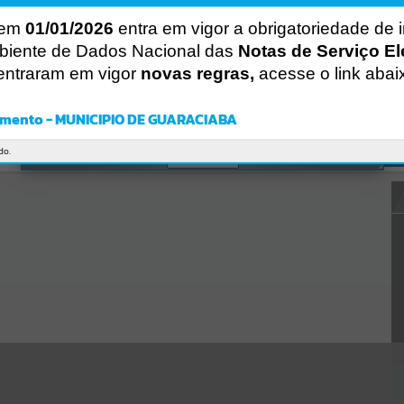
CÓDIGO DA MENSAGEM:
EST-000040
 em
01/01/2026
entra em vigor a obrigatoriedade de 
Ocorreu um erro de script:
biente de Dados Nacional das
Notas de Serviço El
Uncaught SyntaxError: Unexpected token '('
https://guaraciaba.atende.net/https:/guaraciaba.atende.net/cidadao/p
entraram em vigor
novas regras,
acesse o link abai
agina/licitacao-pregao-51-2019-processo-licitatorio-68-2019-
pmgba/static/bundle/wpo_index_2_base_l2_portal_editores_sync_d
9fb77cfd5741fafc9972edc7a641fea.js?v=83d4f602:47
mento - MUNICIPIO DE GUARACIABA
Verificar Mais Detalhes
do.
OK