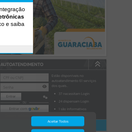
integração
etrônicas
xo e saiba
AUTOATENDIMENTO
Estão disponíveis no
autoatendimento
61
serviços
dos quais...
37
necessitam Login
Entrar
24
dispensam Login
OU
1
são informativos
Cadastre-se
|
Recuperar Senha
Aceitar Todos
ACESSAR SEM LOGIN