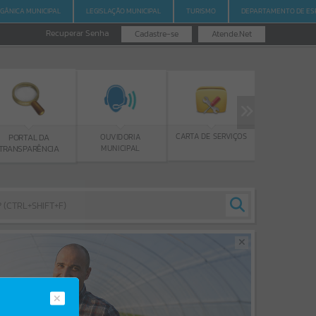
RGÂNICA MUNICIPAL
LEGISLAÇÃO MUNICIPAL
TURISMO
DEPARTAMENTO DE ES
Recuperar Senha
Cadastre-se
Atende.Net
PROGRAMA B
CARTA DE SERVIÇOS
OUVIDORIA
PORTAL DA
DE ESTUD
MUNICIPAL
RANSPARÊNCIA