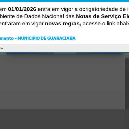
CÓDIGO DA MENSAGEM:
EST-000040
 em
01/01/2026
entra em vigor a obrigatoriedade de 
Ocorreu um erro de script:
biente de Dados Nacional das
Notas de Serviço El
Uncaught SyntaxError: Unexpected token '('
https://guaraciaba.atende.net/https:/guaraciaba.atende.net/cidadao/p
entraram em vigor
novas regras,
acesse o link abai
agina/licitacao-pregao-52-2015-processo-licitatorio-62-2015-
2/static/bundle/wpo_index_2_base_l2_portal_editores_sync_d9fb77
cfd5741fafc9972edc7a641fea.js?v=83d4f602:47
mento - MUNICIPIO DE GUARACIABA
Verificar Mais Detalhes
do.
OK