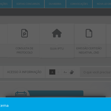
ITAÇÕES
EDITAIS CONCURSOS
OUVIDORIA
CONVOCAÇÕES
NOVA LEI O
CONSULTA DE
EMISSÃO CERTIDÃO
GUIA IPTU
T
PROTOCOLO
NEGATIVA_CND
ACESSO À INFORMAÇÃO
A
A
-
A
+
ACESSO À INFORMAÇÃO
Por favor, aguarde...
Erro
stema
SISTEMA
Gerenciamento do Sistema