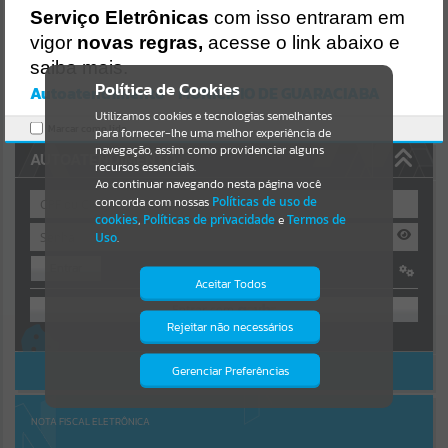
https://guaraciaba.atende.net/https:/guaraciaba.atende.net/cidadao/
Serviço Eletrônicas
com isso entraram em
pagina/licitacao-pregao-6-2021-processo-licitatorio-122-2021-
Resultados para
""
vigor
novas regras,
acesse o link abaixo e
pmgba/static/bundle/wpo_index_2_base_l2_portal_editores_sync_
d9fb77cfd5741fafc9972edc7a641fea.js?v=83d4f602:47
saiba mais.
Portais
Verificar Mais Detalhes
Política de Cookies
Autoatendimento - MUNICIPIO DE GUARACIABA
OK
Utilizamos cookies e tecnologias semelhantes
Por favor, aguarde...
Marcar como lido.
para fornecer-lhe uma melhor experiência de
navegação, assim como providenciar alguns
AUTOATENDIMENTO
NOTÍCIAS
recursos essenciais.
Ao continuar navegando nesta página você
concorda com nossas
Políticas de uso de
Por favor, aguarde...
cookies
,
Políticas de privacidade
e
Termos de
Uso
.
Entrar
SUBPORTAIS
Aceitar Todos
OU
Por favor, aguarde...
Rejeitar não necessários
Isto significa que diversos recursos
Cadastre-se
|
Recuperar Senha
providenciados poderão não estar
disponíveis.
ACESSAR SEM LOGIN
Gerenciar Preferências
SERVIÇOS
Por favor, aguarde...
NOTA FISCAL ELETRÔNICA