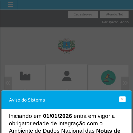
Cadastre-se
Atende.Net
Recuperar Senha
EMISSÃO DE GUIAS
LICITAÇÕES
FOLHA DE
Aviso do Sistema
ISS/ALVARÁ
PAGAMENTO
Erro
SISTEMA
Gerenciamento do Sistema
I
niciando em
01/01/2026
entra em vigor a
CÓDIGO DA MENSAGEM:
EST-000040
obrigatoriedade de integração com o
Ocorreu um erro de script:
Ambiente de Dados Nacional das
Notas de
Uncaught SyntaxError: Unexpected token '('