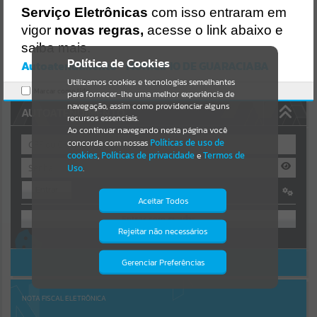
https://guaraciaba.atende.net/https:/guaraciaba.atende.net/cidadao/
Serviço Eletrônicas
com isso entraram em
pagina/licitacao-pregao-68-2015-processo-licitatorio-88-
Resultados para
""
vigor
novas regras,
acesse o link abaixo e
2015/static/bundle/wpo_index_2_base_l2_portal_editores_sync_d9
fb77cfd5741fafc9972edc7a641fea.js?v=83d4f602:47
saiba mais.
Portais
Verificar Mais Detalhes
Política de Cookies
Autoatendimento - MUNICIPIO DE GUARACIABA
OK
Utilizamos cookies e tecnologias semelhantes
Por favor, aguarde...
Marcar como lido.
para fornecer-lhe uma melhor experiência de
navegação, assim como providenciar alguns
AUTOATENDIMENTO
NOTÍCIAS
recursos essenciais.
Ao continuar navegando nesta página você
concorda com nossas
Políticas de uso de
Por favor, aguarde...
cookies
,
Políticas de privacidade
e
Termos de
Uso
.
Entrar
SUBPORTAIS
Aceitar Todos
OU
Por favor, aguarde...
Rejeitar não necessários
Isto significa que diversos recursos
Cadastre-se
|
Recuperar Senha
providenciados poderão não estar
disponíveis.
ACESSAR SEM LOGIN
Gerenciar Preferências
SERVIÇOS
Por favor, aguarde...
NOTA FISCAL ELETRÔNICA