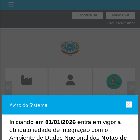
Cadastre-se
Atende.Net
Recuperar Senha
EMISSÃO DE GUIAS
LICITAÇÕES
FOLHA DE
Aviso do Sistema
ISS/ALVARÁ
Erro
PAGAMENTO
SISTEMA
Gerenciamento do Sistema
I
niciando em
01/01/2026
entra em vigor a
CÓDIGO DA MENSAGEM:
EST-000040
obrigatoriedade de integração com o
Ocorreu um erro de script:
Ambiente de Dados Nacional das
Notas de
Uncaught SyntaxError: Unexpected token '('