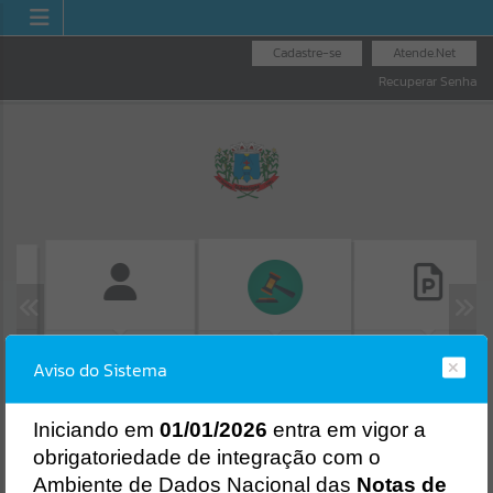
Cadastre-se
Atende.Net
Recuperar Senha
AS
FOLHA DE
CONSULTA DE
LICITAÇÕES
Aviso do Sistema
PAGAMENTO
PROTOCOLO
Erro
SISTEMA
Gerenciamento do Sistema
I
niciando em
01/01/2026
entra em vigor a
CÓDIGO DA MENSAGEM:
EST-000040
obrigatoriedade de integração com o
Ocorreu um erro de script:
Ambiente de Dados Nacional das
Notas de
Uncaught SyntaxError: Unexpected token '('