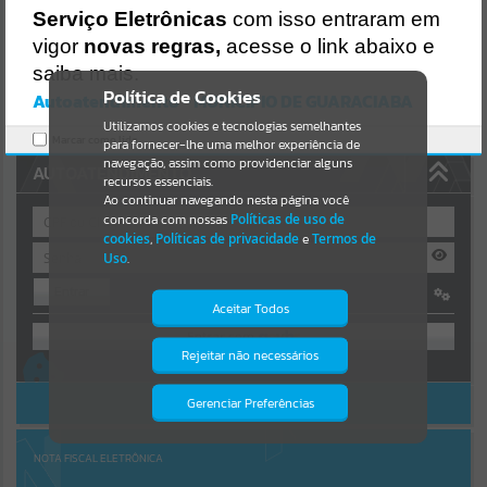
https://guaraciaba.atende.net/https:/guaraciaba.atende.net/cidadao/
Serviço Eletrônicas
com isso entraram em
pagina/licitacao-pregao-79-2019-processo-licitatorio-96-2019-
Resultados para
""
vigor
novas regras,
acesse o link abaixo e
pmgba/static/bundle/wpo_index_2_base_l2_portal_editores_sync_
d9fb77cfd5741fafc9972edc7a641fea.js?v=83d4f602:47
saiba mais.
Portais
Verificar Mais Detalhes
Política de Cookies
Autoatendimento - MUNICIPIO DE GUARACIABA
OK
Utilizamos cookies e tecnologias semelhantes
Por favor, aguarde...
Marcar como lido.
para fornecer-lhe uma melhor experiência de
navegação, assim como providenciar alguns
AUTOATENDIMENTO
NOTÍCIAS
recursos essenciais.
Ao continuar navegando nesta página você
concorda com nossas
Políticas de uso de
Por favor, aguarde...
cookies
,
Políticas de privacidade
e
Termos de
Uso
.
Entrar
SUBPORTAIS
Aceitar Todos
OU
Por favor, aguarde...
Rejeitar não necessários
Isto significa que diversos recursos
Cadastre-se
|
Recuperar Senha
providenciados poderão não estar
disponíveis.
ACESSAR SEM LOGIN
Gerenciar Preferências
SERVIÇOS
Por favor, aguarde...
NOTA FISCAL ELETRÔNICA