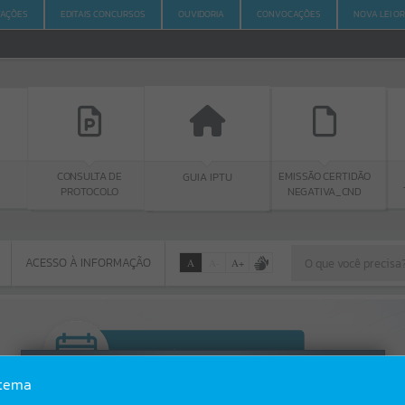
ITAÇÕES
EDITAIS CONCURSOS
OUVIDORIA
CONVOCAÇÕES
NOVA LEI O
CONSULTA DE
PORTAL 
GUIA IPTU
EMISSÃO CERTIDÃO
PROTOCOLO
TRANSPARÊ
NEGATIVA_CND
ACESSO À INFORMAÇÃO
A
A
-
A
+
ACESSO À INFORMAÇÃO
Por favor, aguarde...
Erro
stema
SISTEMA
Gerenciamento do Sistema