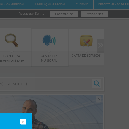
RGÂNICA MUNICIPAL
LEGISLAÇÃO MUNICIPAL
TURISMO
DEPARTAMENTO DE ES
Recuperar Senha
Cadastre-se
Atende.Net
PROGRAMA BOLSA
CARTA DE SERVIÇOS
OUVIDORIA
DA
DE ESTUDOS
MUNICIPAL
NCIA