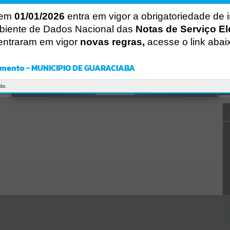
CÓDIGO DA MENSAGEM:
EST-000040
 em
01/01/2026
entra em vigor a obrigatoriedade de 
Ocorreu um erro de script:
biente de Dados Nacional das
Notas de Serviço El
Uncaught SyntaxError: Unexpected token '('
https://guaraciaba.atende.net/https:/guaraciaba.atende.net/cidadao/p
entraram em vigor
novas regras,
acesse o link abai
agina/licitacao-tomada-de-precos-81-
2014/static/bundle/wpo_index_2_base_l2_portal_editores_sync_d9f
b77cfd5741fafc9972edc7a641fea.js?v=83d4f602:47
mento - MUNICIPIO DE GUARACIABA
Verificar Mais Detalhes
do.
OK