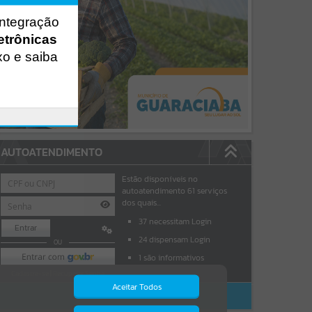
integração
etrônicas
xo e saiba
AUTOATENDIMENTO
Estão disponíveis no
autoatendimento
61
serviços
dos quais...
37
necessitam Login
Entrar
24
dispensam Login
OU
1
são informativos
Cadastre-se
|
Recuperar Senha
Aceitar Todos
ACESSAR SEM LOGIN