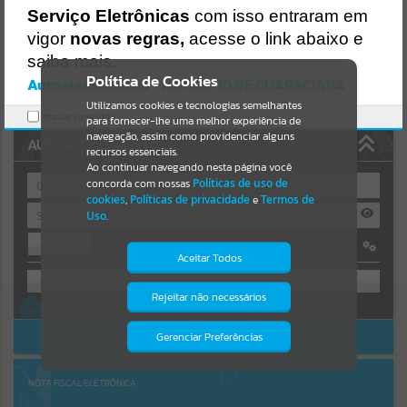
https://guaraciaba.atende.net/https:/guaraciaba.atende.net/cidadao/
Serviço Eletrônicas
com isso entraram em
pagina/plano-municipal-de-gestao-integrada-de-
Resultados para
""
vigor
novas regras,
acesse o link abaixo e
residu/static/bundle/wpo_index_2_base_l2_portal_editores_sync_d
9fb77cfd5741fafc9972edc7a641fea.js?v=83d4f602:47
saiba mais.
Portais
Verificar Mais Detalhes
Política de Cookies
Autoatendimento - MUNICIPIO DE GUARACIABA
OK
Utilizamos cookies e tecnologias semelhantes
Por favor, aguarde...
Marcar como lido.
para fornecer-lhe uma melhor experiência de
navegação, assim como providenciar alguns
AUTOATENDIMENTO
NOTÍCIAS
recursos essenciais.
Ao continuar navegando nesta página você
concorda com nossas
Políticas de uso de
Por favor, aguarde...
cookies
,
Políticas de privacidade
e
Termos de
Uso
.
Entrar
SUBPORTAIS
Aceitar Todos
OU
Por favor, aguarde...
Rejeitar não necessários
Isto significa que diversos recursos
Cadastre-se
|
Recuperar Senha
providenciados poderão não estar
disponíveis.
ACESSAR SEM LOGIN
Gerenciar Preferências
SERVIÇOS
Por favor, aguarde...
NOTA FISCAL ELETRÔNICA