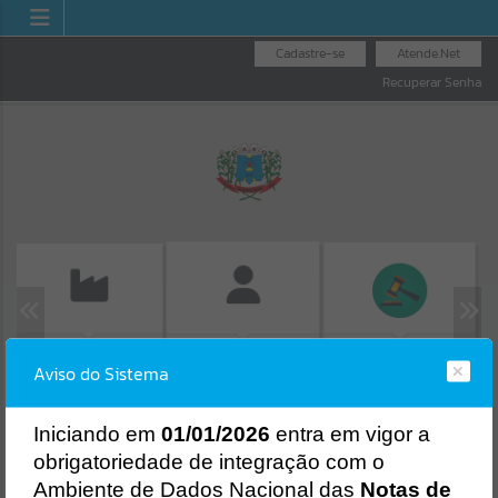
Cadastre-se
Atende.Net
Recuperar Senha
EMISSÃO DE GUIAS
FOLHA DE
LICITAÇÕES
ISS/ALVARÁ
Aviso do Sistema
PAGAMENTO
Erro
SISTEMA
Gerenciamento do Sistema
I
niciando em
01/01/2026
entra em vigor a
CÓDIGO DA MENSAGEM:
EST-000040
obrigatoriedade de integração com o
Ocorreu um erro de script:
Ambiente de Dados Nacional das
Notas de
Uncaught SyntaxError: Unexpected token '('