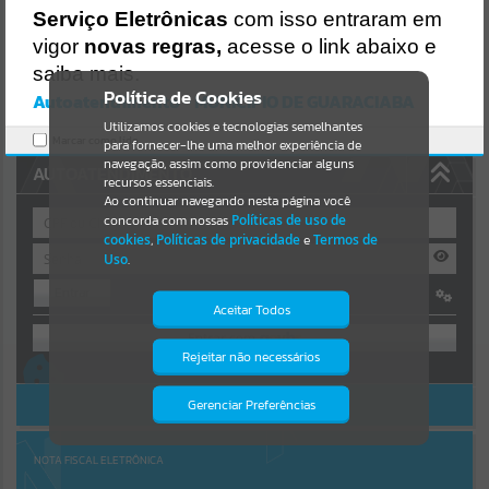
https://guaraciaba.atende.net/https:/guaraciaba.atende.net/cidadao/
Serviço Eletrônicas
com isso entraram em
pagina/processo-seletivo-002-
Resultados para
""
vigor
novas regras,
acesse o link abaixo e
2017/static/bundle/wpo_index_2_base_l2_portal_editores_sync_d9
fb77cfd5741fafc9972edc7a641fea.js?v=83d4f602:47
saiba mais.
Portais
Verificar Mais Detalhes
Política de Cookies
Autoatendimento - MUNICIPIO DE GUARACIABA
OK
Utilizamos cookies e tecnologias semelhantes
Por favor, aguarde...
Marcar como lido.
para fornecer-lhe uma melhor experiência de
navegação, assim como providenciar alguns
AUTOATENDIMENTO
NOTÍCIAS
recursos essenciais.
Ao continuar navegando nesta página você
concorda com nossas
Políticas de uso de
Por favor, aguarde...
cookies
,
Políticas de privacidade
e
Termos de
Uso
.
Entrar
SUBPORTAIS
Aceitar Todos
OU
Por favor, aguarde...
Rejeitar não necessários
Isto significa que diversos recursos
Cadastre-se
|
Recuperar Senha
providenciados poderão não estar
disponíveis.
ACESSAR SEM LOGIN
Gerenciar Preferências
SERVIÇOS
Por favor, aguarde...
NOTA FISCAL ELETRÔNICA