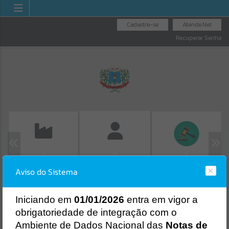
Cadastre-se
Atende.Net
Recuperar Senha
EMISSÃO DE GUIAS
LICITAÇÕES
FOLHA DE
Aviso do Sistema
ISS/ALVARÁ
Erro
PAGAMENTO
SISTEMA
Gerenciamento do Sistema
I
niciando em
01/01/2026
entra em vigor a
CÓDIGO DA MENSAGEM:
EST-000040
obrigatoriedade de integração com o
Ocorreu um erro de script:
Ambiente de Dados Nacional das
Notas de
Uncaught SyntaxError: Unexpected token '('