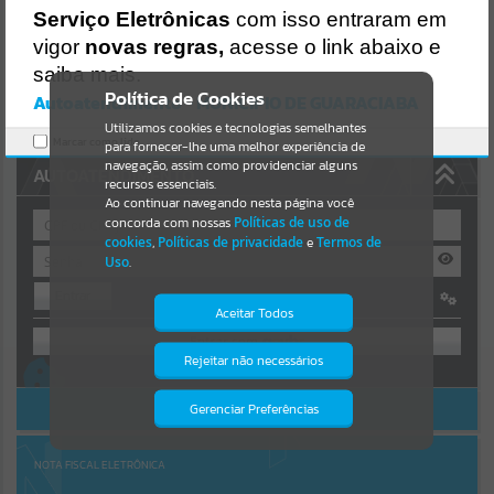
https://guaraciaba.atende.net/https:/guaraciaba.atende.net/cidadao/
Serviço Eletrônicas
com isso entraram em
pagina/termo-de-fomento-casa-familiar-rural-
Resultados para
""
vigor
novas regras,
acesse o link abaixo e
2019/static/bundle/wpo_index_2_base_l2_portal_editores_sync_d9
fb77cfd5741fafc9972edc7a641fea.js?v=83d4f602:47
saiba mais.
Portais
Verificar Mais Detalhes
Política de Cookies
Autoatendimento - MUNICIPIO DE GUARACIABA
OK
Utilizamos cookies e tecnologias semelhantes
Por favor, aguarde...
Marcar como lido.
para fornecer-lhe uma melhor experiência de
navegação, assim como providenciar alguns
AUTOATENDIMENTO
NOTÍCIAS
recursos essenciais.
Ao continuar navegando nesta página você
concorda com nossas
Políticas de uso de
Por favor, aguarde...
cookies
,
Políticas de privacidade
e
Termos de
Uso
.
Entrar
SUBPORTAIS
Aceitar Todos
OU
Por favor, aguarde...
Rejeitar não necessários
Isto significa que diversos recursos
Cadastre-se
|
Recuperar Senha
providenciados poderão não estar
disponíveis.
ACESSAR SEM LOGIN
Gerenciar Preferências
SERVIÇOS
Por favor, aguarde...
NOTA FISCAL ELETRÔNICA