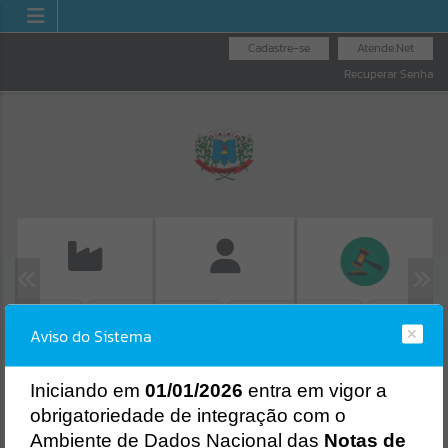
Cadastre-se
Atende.Net
Recuperar Senha
EMISSÃO DE GUIAS
LICITAÇÕES
FOLHA DE
Aviso do Sistema
ISS/ALVARÁ
Erro
PAGAMENTO
SISTEMA
Gerenciamento do Sistema
I
niciando em
01/01/2026
entra em vigor a
CÓDIGO DA MENSAGEM:
EST-000040
obrigatoriedade de integração com o
Ocorreu um erro de script:
Ambiente de Dados Nacional das
Notas de
Uncaught SyntaxError: Unexpected token '('