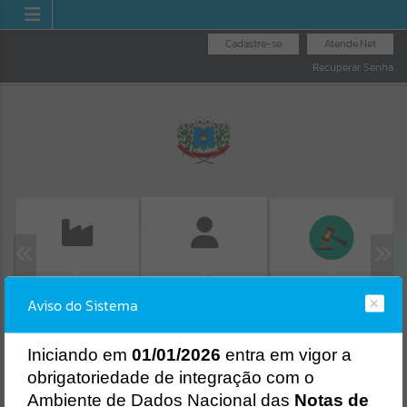
Cadastre-se
Atende.Net
Recuperar Senha
EMISSÃO DE GUIAS
LICITAÇÕES
FOLHA DE
Aviso do Sistema
ISS/ALVARÁ
Erro
PAGAMENTO
SISTEMA
Gerenciamento do Sistema
I
niciando em
01/01/2026
entra em vigor a
CÓDIGO DA MENSAGEM:
EST-000040
obrigatoriedade de integração com o
Ocorreu um erro de script:
Ambiente de Dados Nacional das
Notas de
Uncaught SyntaxError: Unexpected token '('