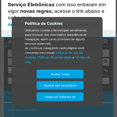
https://guaraciaba.atende.net/https:/guaraciaba.atende.net/cidadao/
Serviço Eletrônicas
com isso entraram em
pagina/termo-de-fomento-cdl-
Resultados para
""
vigor
novas regras,
acesse o link abaixo e
2021/static/bundle/wpo_index_2_base_l2_portal_editores_sync_d9
fb77cfd5741fafc9972edc7a641fea.js?v=83d4f602:47
saiba mais.
Portais
Verificar Mais Detalhes
Política de Cookies
Autoatendimento - MUNICIPIO DE GUARACIABA
OK
Utilizamos cookies e tecnologias semelhantes
Por favor, aguarde...
Marcar como lido.
para fornecer-lhe uma melhor experiência de
navegação, assim como providenciar alguns
AUTOATENDIMENTO
NOTÍCIAS
recursos essenciais.
Ao continuar navegando nesta página você
concorda com nossas
Políticas de uso de
Por favor, aguarde...
cookies
,
Políticas de privacidade
e
Termos de
Uso
.
Entrar
SUBPORTAIS
Aceitar Todos
OU
Por favor, aguarde...
Rejeitar não necessários
Isto significa que diversos recursos
Cadastre-se
|
Recuperar Senha
providenciados poderão não estar
disponíveis.
ACESSAR SEM LOGIN
Gerenciar Preferências
SERVIÇOS
Por favor, aguarde...
NOTA FISCAL ELETRÔNICA