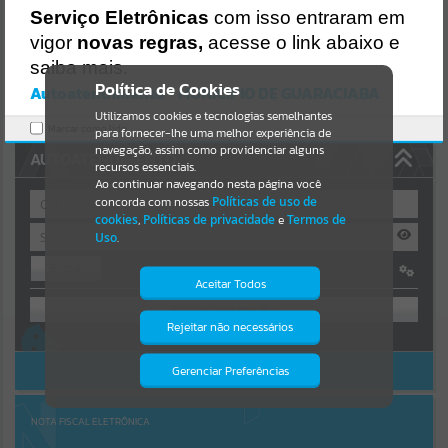
https://guaraciaba.atende.net/https:/guaraciaba.atende.net/cidadao/
Serviço Eletrônicas
com isso entraram em
pagina/licitacao-pregao-120-2014-processo-licitatorio-150-
Resultados para
""
vigor
novas regras,
acesse o link abaixo e
2014/static/bundle/wpo_index_2_base_l2_portal_editores_sync_d9
fb77cfd5741fafc9972edc7a641fea.js?v=83d4f602:47
saiba mais.
Portais
Verificar Mais Detalhes
Política de Cookies
Autoatendimento - MUNICIPIO DE GUARACIABA
OK
Utilizamos cookies e tecnologias semelhantes
Por favor, aguarde...
Marcar como lido.
para fornecer-lhe uma melhor experiência de
navegação, assim como providenciar alguns
AUTOATENDIMENTO
NOTÍCIAS
recursos essenciais.
Ao continuar navegando nesta página você
concorda com nossas
Políticas de uso de
Por favor, aguarde...
cookies
,
Políticas de privacidade
e
Termos de
Uso
.
Entrar
SUBPORTAIS
Aceitar Todos
OU
Por favor, aguarde...
Rejeitar não necessários
Isto significa que diversos recursos
Cadastre-se
|
Recuperar Senha
providenciados poderão não estar
disponíveis.
ACESSAR SEM LOGIN
Gerenciar Preferências
SERVIÇOS
Por favor, aguarde...
NOTA FISCAL ELETRÔNICA