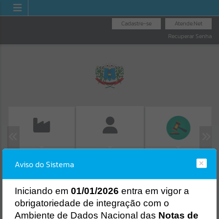
Cadastre-se
Atende.Net
Recuperar Senha
EMISSÃO DE GUIAS
LICITAÇÕES
FOLHA DE
Aviso do Sistema
ISS/ALVARÁ
Erro
PAGAMENTO
SISTEMA
Gerenciamento do Sistema
I
niciando em
01/01/2026
entra em vigor a
CÓDIGO DA MENSAGEM:
EST-000040
obrigatoriedade de integração com o
Ocorreu um erro de script:
Ambiente de Dados Nacional das
Notas de
Uncaught SyntaxError: Unexpected token '('